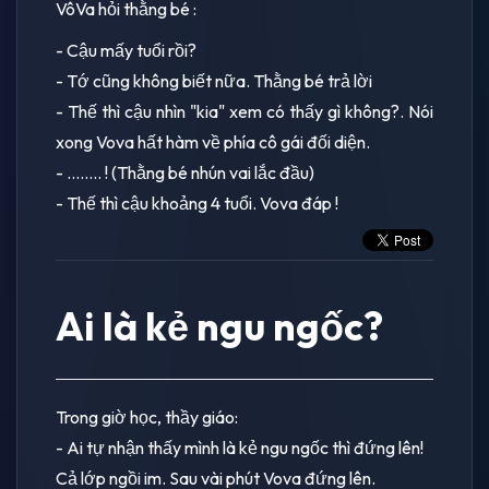
VôVa hỏi thằng bé :
- Cậu mấy tuổi rồi?
- Tớ cũng không biết nữa. Thằng bé trả lời
- Thế thì cậu nhìn "kia" xem có thấy gì không?. Nói
xong Vova hất hàm về phía cô gái đối diện.
- …….. ! (Thằng bé nhún vai lắc đầu)
- Thế thì cậu khoảng 4 tuổi. Vova đáp !
Ai là kẻ ngu ngốc?
Trong giờ học, thầy giáo:
- Ai tự nhận thấy mình là kẻ ngu ngốc thì đứng lên!
Cả lớp ngồi im. Sau vài phút Vova đứng lên.