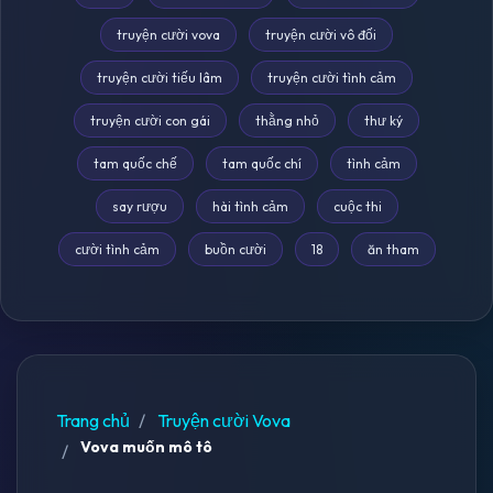
truyện cười vova
truyện cười vô đối
truyện cười tiếu lâm
truyện cười tình cảm
truyện cười con gái
thằng nhỏ
thư ký
tam quốc chế
tam quốc chí
tình cảm
say rượu
hài tình cảm
cuộc thi
cười tình cảm
buồn cười
18
ăn tham
Trang chủ
Truyện cười Vova
Vova muốn mô tô