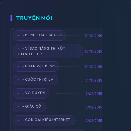
TRUYỆN MỚI
- BỆNH CỦA GIÁO SƯ
Toggle
30/01/2015
navigation
- VÌ SAO NÀNG THI RỚT
30/01/2015
THANH LỊCH?
- NHÂN VẬT BÍ ẨN
30/01/2015
- CUỘC THI KÌ LẠ
31/01/2015
- VÔ DUYÊN
2/02/2015
- GIÀU CÓ
2/02/2015
- CON GÁI KIỂU INTERNET
2/02/2015