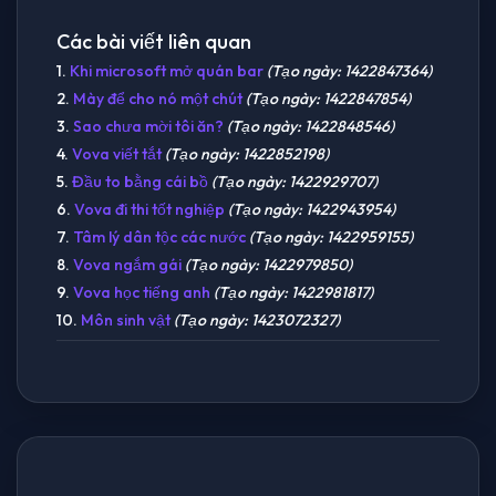
Các bài viết liên quan
1.
Khi microsoft mở quán bar
(Tạo ngày: 1422847364)
2.
Mày để cho nó một chút
(Tạo ngày: 1422847854)
3.
Sao chưa mời tôi ăn?
(Tạo ngày: 1422848546)
4.
Vova viết tắt
(Tạo ngày: 1422852198)
5.
Đầu to bằng cái bồ
(Tạo ngày: 1422929707)
6.
Vova đi thi tốt nghiệp
(Tạo ngày: 1422943954)
7.
Tâm lý dân tộc các nước
(Tạo ngày: 1422959155)
8.
Vova ngắm gái
(Tạo ngày: 1422979850)
9.
Vova học tiếng anh
(Tạo ngày: 1422981817)
10.
Môn sinh vật
(Tạo ngày: 1423072327)