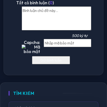
Tất cả bình luận (
0
)
500 ký tự
Capcha:
TÌM KIẾM