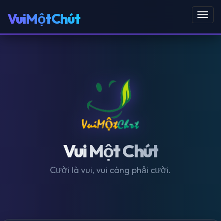
VuiMộtChút
Toggl
navig
Vui Một Chút
Cười là vui, vui càng phải cười.