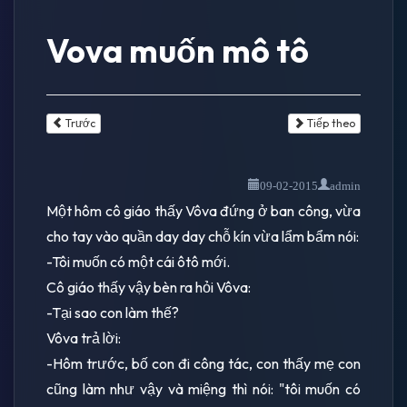
Vova muốn mô tô
Trước
Tiếp theo
09-02-2015
admin
Một hôm cô giáo thấy Vôva đứng ở ban công, vừa
cho tay vào quần day day chỗ kín vừa lẩm bẩm nói:
-Tôi muốn có một cái ôtô mới.
Cô giáo thấy vậy bèn ra hỏi Vôva:
-Tại sao con làm thế?
Vôva trả lời:
-Hôm trước, bố con đi công tác, con thấy mẹ con
cũng làm như vậy và miệng thì nói: "tôi muốn có