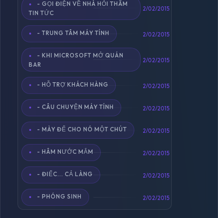
- GỌI ĐIỆN VỀ NHÀ HỎI THĂM
2/02/2015
TIN TỨC
- TRUNG TÂM MÁY TÍNH
2/02/2015
- KHI MICROSOFT MỞ QUÁN
2/02/2015
BAR
- HỖ TRỢ KHÁCH HÀNG
2/02/2015
- CÂU CHUYỆN MÁY TÍNH
2/02/2015
- MÀY ĐỂ CHO NÓ MỘT CHÚT
2/02/2015
- HÂM NƯỚC MẮM
2/02/2015
- ĐIẾC... CẢ LÀNG
2/02/2015
- PHÓNG SINH
2/02/2015