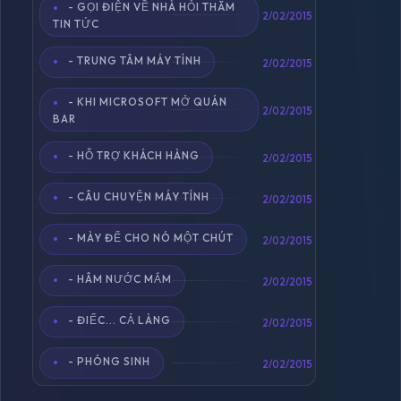
- GỌI ĐIỆN VỀ NHÀ HỎI THĂM
2/02/2015
TIN TỨC
- TRUNG TÂM MÁY TÍNH
2/02/2015
- KHI MICROSOFT MỞ QUÁN
2/02/2015
BAR
- HỖ TRỢ KHÁCH HÀNG
2/02/2015
- CÂU CHUYỆN MÁY TÍNH
2/02/2015
- MÀY ĐỂ CHO NÓ MỘT CHÚT
2/02/2015
- HÂM NƯỚC MẮM
2/02/2015
- ĐIẾC... CẢ LÀNG
2/02/2015
- PHÓNG SINH
2/02/2015