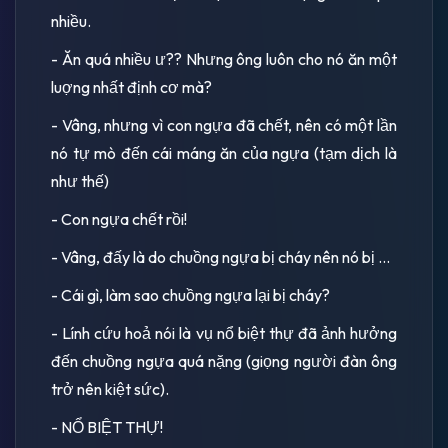
nhiều.
- Ăn quá nhiều ư?? Nhưng ông luôn cho nó ăn một
luợng nhất định cơ mà?
- Vâng, nhưng vì con ngựa đã chết, nên có một lần
nó tự mò đến cái máng ăn của ngựa (tạm dịch là
như thế)
- Con ngựa chết rồi!
- Vâng, đấy là do chuồng ngựa bị cháy nên nó bị ...
- Cái gì, làm sao chuồng ngựa lại bị cháy?
- Lính cứu hoả nói là vụ nổ biệt thự đã ảnh hưởng
đến chuồng ngựa quá nặng (giọng người đàn ông
trở nên kiệt sức).
- NỔ BIỆT THỰ!