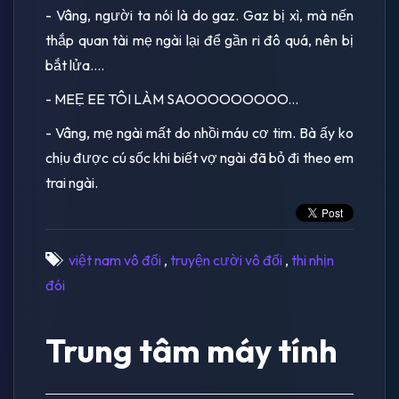
- Vâng, người ta nói là do gaz. Gaz bị xì, mà nến
thắp quan tài mẹ ngài lại để gần ri đô quá, nên bị
bắt lửa....
- MEẸ EE TÔI LÀM SAOOOOOOOOO...
- Vâng, mẹ ngài mất do nhồi máu cơ tim. Bà ấy ko
chịu được cú sốc khi biết vợ ngài đã bỏ đi theo em
trai ngài.
việt nam vô đối
,
truyện cười vô đối
,
thi nhịn
đói
Trung tâm máy tính