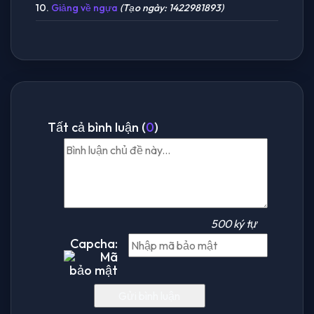
10.
Giảng về ngựa
(Tạo ngày: 1422981893)
Tất cả bình luận (
0
)
500 ký tự
Capcha: