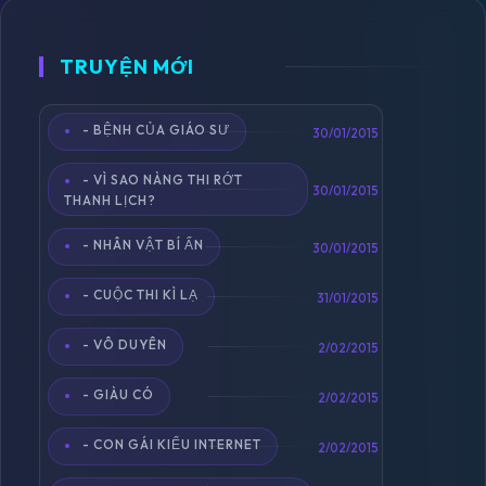
TRUYỆN MỚI
- BỆNH CỦA GIÁO SƯ
Toggle
30/01/2015
navigation
- VÌ SAO NÀNG THI RỚT
30/01/2015
THANH LỊCH?
- NHÂN VẬT BÍ ẨN
30/01/2015
- CUỘC THI KÌ LẠ
31/01/2015
- VÔ DUYÊN
2/02/2015
- GIÀU CÓ
2/02/2015
- CON GÁI KIỂU INTERNET
2/02/2015