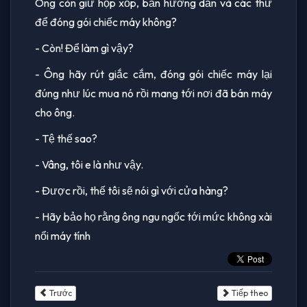
Ông còn giữ hộp xốp, bản hướng dẫn và các thứ
để đóng gói chiếc máy không?
- Còn! Để làm gì vậy?
- Ông hãy rút giắc cắm, đóng gói chiếc máy lại
đúng như lúc mua nó rồi mang tới nơi đã bán máy
cho ông.
- Tệ thế sao?
- Vâng, tôi e là như vậy.
- Được rồi, thế tôi sẽ nói gì với cửa hàng?
- Hãy bảo họ rằng ông ngu ngốc tới mức không xài
nổi máy tính
Trước
Tiếp theo