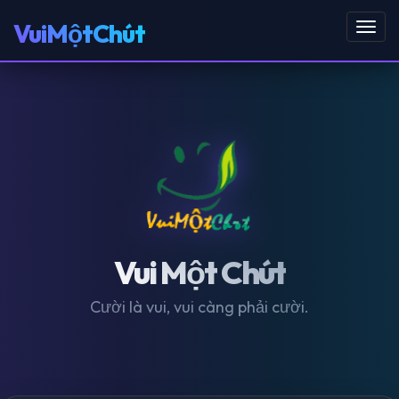
VuiMộtChút
Toggl
navig
Vui Một Chút
Cười là vui, vui càng phải cười.