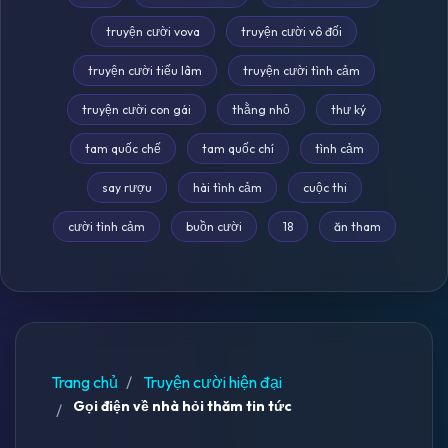
truyện cười vova
truyện cười vô đối
truyện cười tiếu lâm
truyện cười tình cảm
truyện cười con gái
thằng nhỏ
thư ký
tam quốc chế
tam quốc chí
tình cảm
say rượu
hài tình cảm
cuộc thi
cười tình cảm
buồn cười
18
ăn tham
Trang chủ
Truyện cười hiện đại
Gọi điện về nhà hỏi thăm tin tức