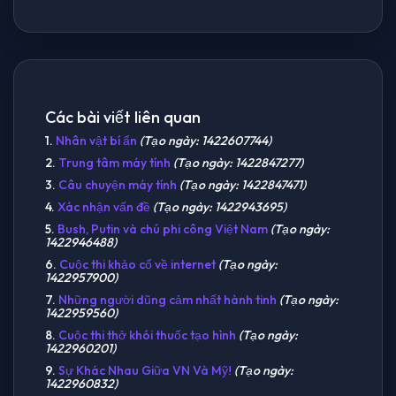
Các bài viết liên quan
1.
Nhân vật bí ẩn
(Tạo ngày: 1422607744)
2.
Trung tâm máy tính
(Tạo ngày: 1422847277)
3.
Câu chuyện máy tính
(Tạo ngày: 1422847471)
4.
Xác nhận vấn đề
(Tạo ngày: 1422943695)
5.
Bush, Putin và chú phi công Việt Nam
(Tạo ngày:
1422946488)
6.
Cuộc thi khảo cổ về internet
(Tạo ngày:
1422957900)
7.
Những người dũng cảm nhất hành tinh
(Tạo ngày:
1422959560)
8.
Cuộc thi thở khói thuốc tạo hình
(Tạo ngày:
1422960201)
9.
Sự Khác Nhau Giữa VN Và Mỹ!
(Tạo ngày:
1422960832)