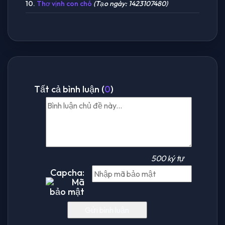
10.
Thơ vịnh con chó
(Tạo ngày: 1423107480)
Tất cả bình luận (
0
)
500 ký tự
Capcha: