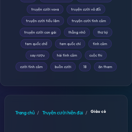
truyện cười vova
truyện cười vô đối
truyện cười tiếu lâm
truyện cười tình cảm
truyện cười con gái
thằng nhỏ
thư ký
tam quốc chế
tam quốc chí
tình cảm
say rượu
hài tình cảm
cuộc thi
cười tình cảm
buồn cười
18
ăn tham
Giàu có
Trang chủ
Truyện cười hiện đại