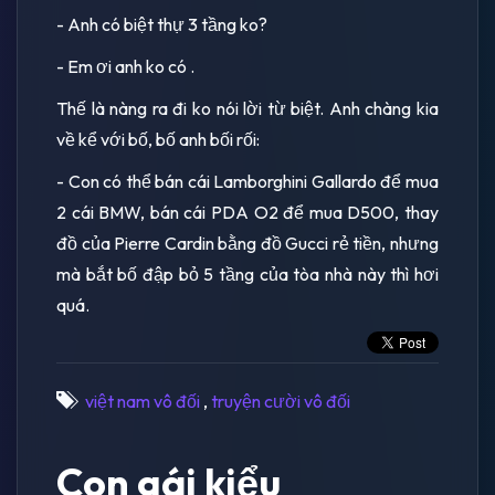
- Anh có biệt thự 3 tầng ko?
- Em ơi anh ko có .
Thế là nàng ra đi ko nói lời từ biệt. Anh chàng kia
về kể với bố, bố anh bối rối:
- Con có thể bán cái Lamborghini Gallardo để mua
2 cái BMW, bán cái PDA O2 để mua D500, thay
đồ của Pierre Cardin bằng đồ Gucci rẻ tiền, nhưng
mà bắt bố đập bỏ 5 tầng của tòa nhà này thì hơi
quá.
việt nam vô đối
,
truyện cười vô đối
Con gái kiểu