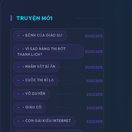
TRUYỆN MỚI
- BỆNH CỦA GIÁO SƯ
Toggle
30/01/2015
navigation
- VÌ SAO NÀNG THI RỚT
30/01/2015
THANH LỊCH?
- NHÂN VẬT BÍ ẨN
30/01/2015
- CUỘC THI KÌ LẠ
31/01/2015
- VÔ DUYÊN
2/02/2015
- GIÀU CÓ
2/02/2015
- CON GÁI KIỂU INTERNET
2/02/2015