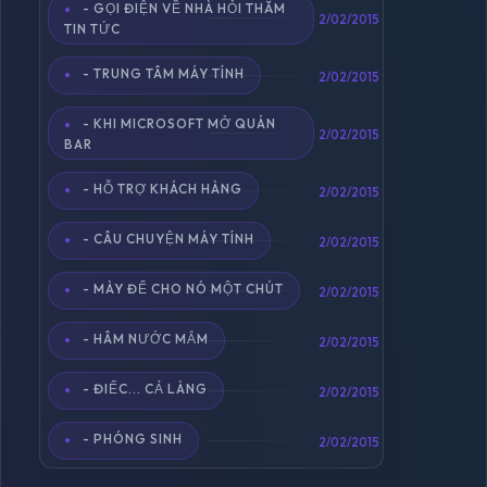
- GỌI ĐIỆN VỀ NHÀ HỎI THĂM
2/02/2015
TIN TỨC
- TRUNG TÂM MÁY TÍNH
2/02/2015
- KHI MICROSOFT MỞ QUÁN
2/02/2015
BAR
- HỖ TRỢ KHÁCH HÀNG
2/02/2015
- CÂU CHUYỆN MÁY TÍNH
2/02/2015
- MÀY ĐỂ CHO NÓ MỘT CHÚT
2/02/2015
- HÂM NƯỚC MẮM
2/02/2015
- ĐIẾC... CẢ LÀNG
2/02/2015
- PHÓNG SINH
2/02/2015