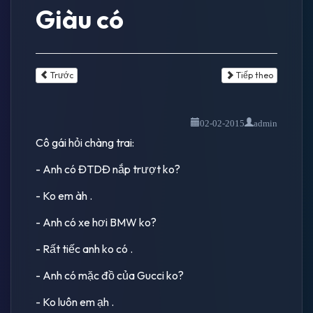
Giàu có
Trước
Tiếp theo
02-02-2015
admin
Cô gái hỏi chàng trai:
- Anh có ĐTDĐ nắp trượt ko?
- Ko em àh .
- Anh có xe hơi BMW ko?
- Rất tiếc anh ko có .
- Anh có mặc đồ của Gucci ko?
- Ko luôn em ạh .