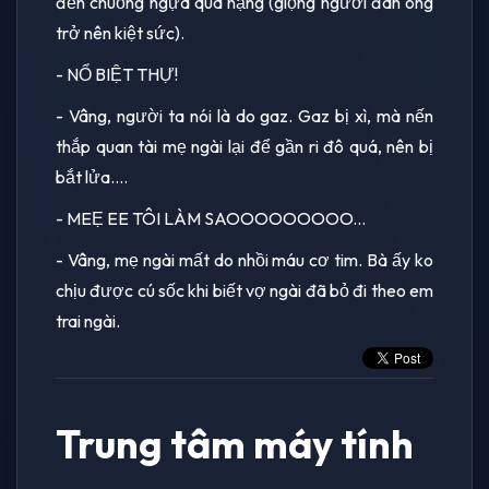
đến chuồng ngựa quá nặng (giọng người đàn ông
trở nên kiệt sức).
- NỔ BIỆT THỰ!
- Vâng, người ta nói là do gaz. Gaz bị xì, mà nến
thắp quan tài mẹ ngài lại để gần ri đô quá, nên bị
bắt lửa....
- MEẸ EE TÔI LÀM SAOOOOOOOOO...
- Vâng, mẹ ngài mất do nhồi máu cơ tim. Bà ấy ko
chịu được cú sốc khi biết vợ ngài đã bỏ đi theo em
trai ngài.
Trung tâm máy tính