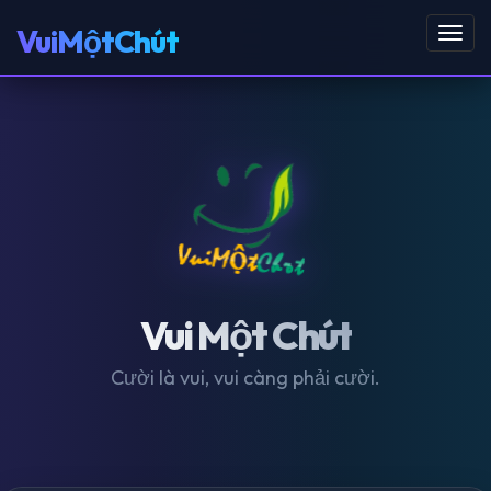
VuiMộtChút
Toggl
navig
Vui Một Chút
Cười là vui, vui càng phải cười.