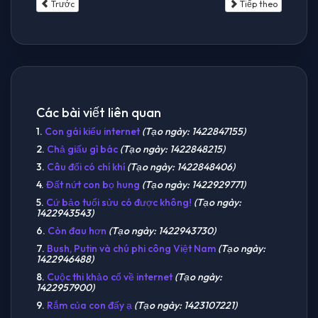
Trước
Tiếp theo
Các bài viết liên quan
1.
Con gái kiểu internet
(Tạo ngày: 1422847155)
2.
Chả giấu gì bác
(Tạo ngày: 1422848215)
3.
Câu đối có chí khí
(Tạo ngày: 1422848406)
4.
Đất nứt con bọ hung
(Tạo ngày: 1422929771)
5.
Cứ bảo tuổi sửu có được không!
(Tạo ngày:
1422943543)
6.
Còn đau hơn
(Tạo ngày: 1422943730)
7.
Bush, Putin và chú phi công Việt Nam
(Tạo ngày:
1422946488)
8.
Cuộc thi khảo cổ về internet
(Tạo ngày:
1422957900)
9.
Rắm của con đấy ạ
(Tạo ngày: 1423107221)