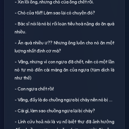
- Xin lỗi ông, nhưng chó của ông chết rồi.
- Chó của tôi!!! Làm sao lại có chuyện đó?
- Bác sĩ nói là nó bị rối loạn tiêu hoá nặng do ăn quá
nhiều.
- Ăn quá nhiều ư?? Nhưng ông luôn cho nó ăn một
luợng nhất định cơ mà?
- Vâng, nhưng vì con ngựa đã chết, nên có một lần
nó tự mò đến cái máng ăn của ngựa (tạm dịch là
như thế)
- Con ngựa chết rồi!
- Vâng, đấy là do chuồng ngựa bị cháy nên nó bị ...
- Cái gì, làm sao chuồng ngựa lại bị cháy?
- Lính cứu hoả nói là vụ nổ biệt thự đã ảnh hưởng