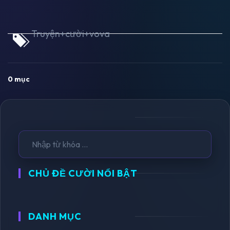
Truyện+cười+vova
0 mục
CHỦ ĐỀ CƯỜI NỔI BẬT
DANH MỤC