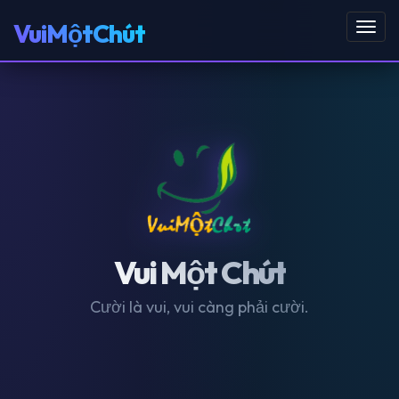
VuiMộtChút
Toggl
navig
Vui Một Chút
Cười là vui, vui càng phải cười.