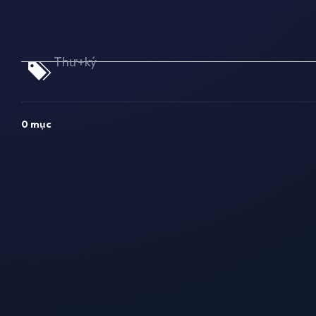
Thư+ký
0 mục