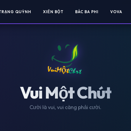
TRẠNG QUỲNH
XIỂN BỘT
BÁC BA PHI
VOVA
Vui Một Chút
Cười là vui, vui càng phải cười.