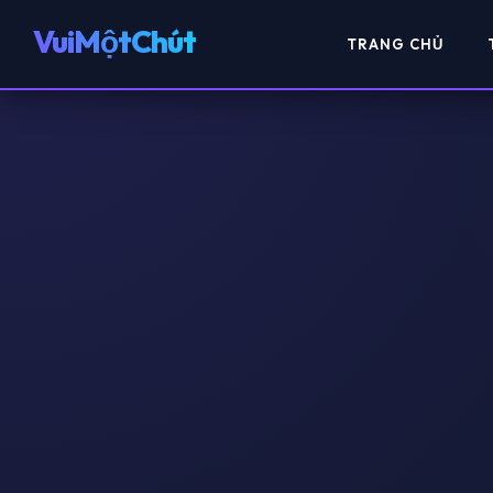
VuiMộtChút
TRANG CHỦ