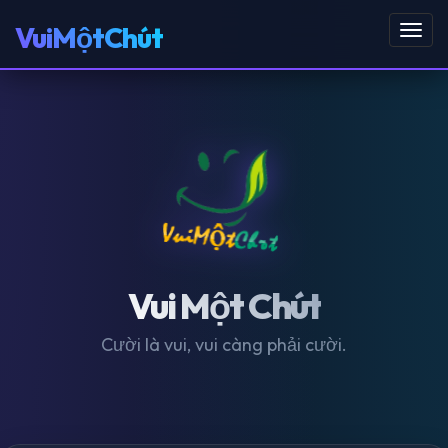
VuiMộtChút
Toggl
navig
Vui Một Chút
Cười là vui, vui càng phải cười.