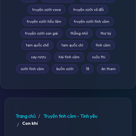
truyện cười vova
truyện cười vô đối
truyện cười tiếu lâm
truyện cười tình cảm
truyện cười con gái
thằng nhỏ
thư ký
tam quốc chế
tam quốc chí
tình cảm
say rượu
hài tình cảm
cuộc thi
cười tình cảm
buồn cười
18
ăn tham
Trang chủ
Truyện tình cảm - Tình yêu
Con khỉ