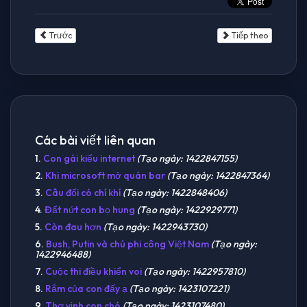
Trước
Tiếp theo
Các bài viết liên quan
1.
Con gái kiểu internet
(Tạo ngày: 1422847155)
2.
Khi microsoft mở quán bar
(Tạo ngày: 1422847364)
3.
Câu đối có chí khí
(Tạo ngày: 1422848406)
4.
Đất nứt con bọ hung
(Tạo ngày: 1422929771)
5.
Còn đau hơn
(Tạo ngày: 1422943730)
6.
Bush, Putin và chú phi công Việt Nam
(Tạo ngày:
1422946488)
7.
Cuộc thi điều khiển voi
(Tạo ngày: 1422957810)
8.
Rắm của con đấy ạ
(Tạo ngày: 1423107221)
9.
Thơ vịnh con chó
(Tạo ngày: 1423107480)