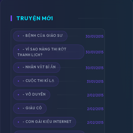
TRUYỆN MỚI
- BỆNH CỦA GIÁO SƯ
Toggle
30/01/2015
navigation
- VÌ SAO NÀNG THI RỚT
30/01/2015
THANH LỊCH?
- NHÂN VẬT BÍ ẨN
30/01/2015
- CUỘC THI KÌ LẠ
31/01/2015
- VÔ DUYÊN
2/02/2015
- GIÀU CÓ
2/02/2015
- CON GÁI KIỂU INTERNET
2/02/2015