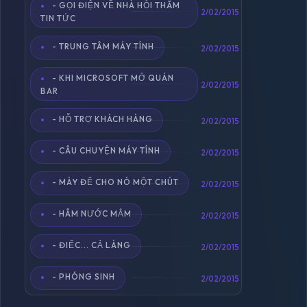
- GỌI ĐIỆN VỀ NHÀ HỎI THĂM
2/02/2015
TIN TỨC
- TRUNG TÂM MÁY TÍNH
2/02/2015
- KHI MICROSOFT MỞ QUÁN
2/02/2015
BAR
- HỖ TRỢ KHÁCH HÀNG
2/02/2015
- CÂU CHUYỆN MÁY TÍNH
2/02/2015
- MÀY ĐỂ CHO NÓ MỘT CHÚT
2/02/2015
- HÂM NƯỚC MẮM
2/02/2015
- ĐIẾC... CẢ LÀNG
2/02/2015
- PHÓNG SINH
2/02/2015