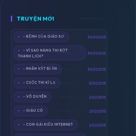
TRUYỆN MỚI
- BỆNH CỦA GIÁO SƯ
Toggle
30/01/2015
navigation
- VÌ SAO NÀNG THI RỚT
30/01/2015
THANH LỊCH?
- NHÂN VẬT BÍ ẨN
30/01/2015
- CUỘC THI KÌ LẠ
31/01/2015
- VÔ DUYÊN
2/02/2015
- GIÀU CÓ
2/02/2015
- CON GÁI KIỂU INTERNET
2/02/2015