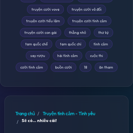
truyện cười vova
truyện cười vô đối
truyện cười tiếu lâm
truyện cười tình cảm
truyện cười con gái
thằng nhỏ
thư ký
tam quốc chế
tam quốc chí
tình cảm
say rượu
hài tình cảm
cuộc thi
cười tình cảm
buồn cười
18
ăn tham
Trang chủ
Truyện tình cảm - Tình yêu
Sẽ có... nhiều cái!