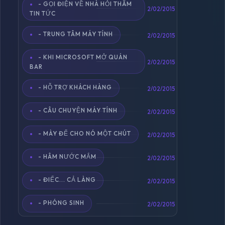
- GỌI ĐIỆN VỀ NHÀ HỎI THĂM
2/02/2015
TIN TỨC
- TRUNG TÂM MÁY TÍNH
2/02/2015
- KHI MICROSOFT MỞ QUÁN
2/02/2015
BAR
- HỖ TRỢ KHÁCH HÀNG
2/02/2015
- CÂU CHUYỆN MÁY TÍNH
2/02/2015
- MÀY ĐỂ CHO NÓ MỘT CHÚT
2/02/2015
- HÂM NƯỚC MẮM
2/02/2015
- ĐIẾC... CẢ LÀNG
2/02/2015
- PHÓNG SINH
2/02/2015