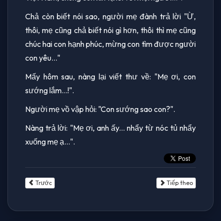
Chả còn biết nói sao, người mẹ đành trả lời "Ừ,
thôi, mẹ cũng chả biết nói gì hơn, thôi thì mẹ cũng
chúc hai con hạnh phúc, mừng con tìm được người
con yêu..."
Mấy hôm sau, nàng lại viết thư về: "Mẹ ơi, con
sướng lắm...!".
Người mẹ vồ vập hỏi: "Con sướng sao con?".
Nàng trả lời: "Mẹ ơi, anh ấy... nhẩy từ nóc tủ nhẩy
xuống mẹ ạ...".
Trước
Tiếp theo