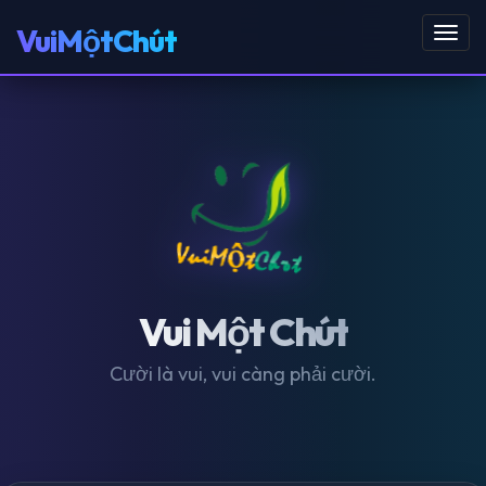
VuiMộtChút
Toggl
navig
Vui Một Chút
Cười là vui, vui càng phải cười.