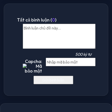
Tất cả bình luận (
0
)
500 ký tự
Capcha: