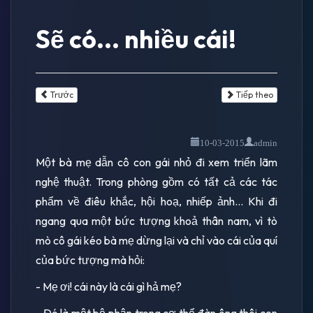
Sẽ có... nhiều cái!
Trước
Tiếp theo
10-03-2015
admin
Một bà mẹ dẫn cô con gái nhỏ đi xem triển lãm
nghệ thuật. Trong phòng gồm có tất cả các tác
phẩm về điêu khắc, hội hoạ, nhiếp ảnh... Khi đi
ngang qua một bức tượng khoả thân nam, vì tò
mò cô gái kéo bà mẹ dừng lại và chỉ vào cái của quí
của bức tượng mà hỏi:
- Mẹ ơi! cái này là cái gì hả mẹ?
- Đó là một bộ phận trong cơ thể đàn ông thôi con