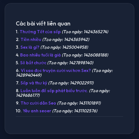
Các bài viết liên quan
1.
Thưởng Tết của sếp
(Tạo ngày: 1424365274)
2.
Tiền nhiều
(Tạo ngày: 1424365942)
3.
Sex là gì?
(Tạo ngày: 1425004958)
4.
Bao nhiêu tuổi là già
(Tạo ngày: 1426088188)
5.
Sẽ bắt chước
(Tạo ngày: 1427898140)
6.
Vì sao đọc truyện cười vui hơn Sex?
(Tạo ngày:
1428940449)
7.
Sếp và thư ký
(Tạo ngày: 1429022911)
8.
Luôn luôn để sếp phát biểu trước.
(Tạo ngày:
1429686177)
9.
Thơ cười dân Seo
(Tạo ngày: 1431101891)
10.
Yêu anh seoer
(Tạo ngày: 1431102576)