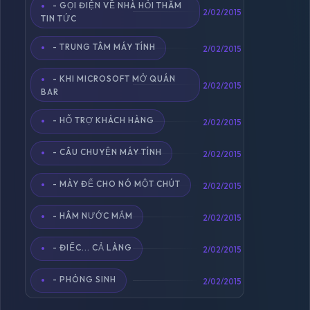
- GỌI ĐIỆN VỀ NHÀ HỎI THĂM
2/02/2015
TIN TỨC
- TRUNG TÂM MÁY TÍNH
2/02/2015
- KHI MICROSOFT MỞ QUÁN
2/02/2015
BAR
- HỖ TRỢ KHÁCH HÀNG
2/02/2015
- CÂU CHUYỆN MÁY TÍNH
2/02/2015
- MÀY ĐỂ CHO NÓ MỘT CHÚT
2/02/2015
- HÂM NƯỚC MẮM
2/02/2015
- ĐIẾC... CẢ LÀNG
2/02/2015
- PHÓNG SINH
2/02/2015