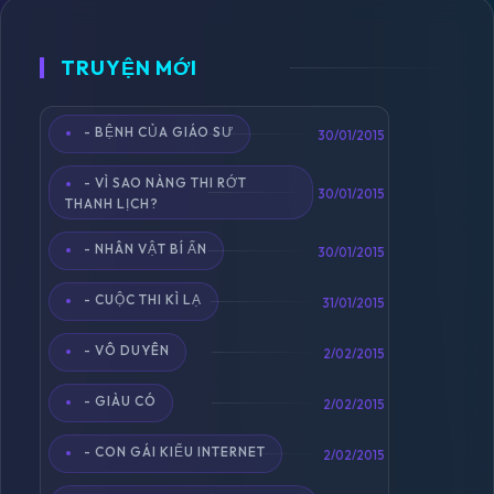
TRUYỆN MỚI
- BỆNH CỦA GIÁO SƯ
Toggle
30/01/2015
navigation
- VÌ SAO NÀNG THI RỚT
30/01/2015
THANH LỊCH?
- NHÂN VẬT BÍ ẨN
30/01/2015
- CUỘC THI KÌ LẠ
31/01/2015
- VÔ DUYÊN
2/02/2015
- GIÀU CÓ
2/02/2015
- CON GÁI KIỂU INTERNET
2/02/2015