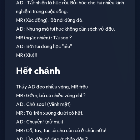
AD : Tất nhiên là học rồi. Bởi học cho tui nhiều kinh
nghiệm trong cuộc sống.
MR (Xúc động) : Bà nói đúng đó.
AD : Nhưng mà tui học không cần sách vở đâu.
MR (ngạc nhiên) : Tại sao ?
AD : Bởi tui đang học "iêu"
MR (Xỉu) !!
Hết chảnh
Thấy AD đeo nhiều vàng, MR trêu
MR : Gớm, bà có nhiều vàng nhỉ ?
AD : Chớ sao ! (Vênh mặt)
MR : Từ trên xuống dưới có hết.
AD : Chuyện ! (nở mũi)
MR : Cổ, tay, tai...úi cha còn có ở chân nửa!
AD : Ủa, đâu có đeo ở chân đâu ?