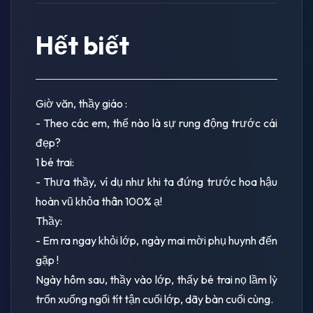
Hết biết
Giờ văn, thầy giáo :
- Theo các em, thế nào là sự rung động trước cái
đẹp?
1 bé trai:
- Thưa thầy, ví dụ như khi ta đứng trước hoa hậu
hoàn vũ khỏa thân 100% ạ!
Thầy:
- Em ra ngay khỏi lớp, ngày mai mời phụ huynh đến
gặp !
Ngày hôm sau, thầy vào lớp, thấy bé trai nọ lầm lỳ
trốn xuống ngối tít tận cuối lớp, dãy bàn cuối cùng.