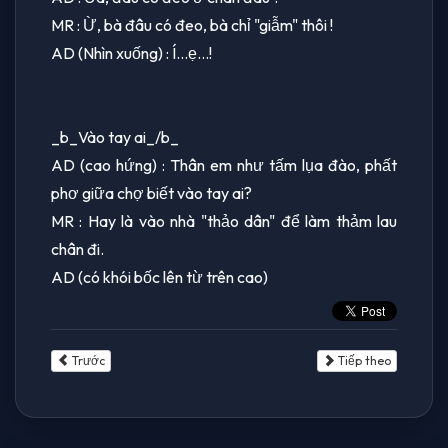
MR : Ừ, bà đâu có đeo, bà chỉ "giẫm" thôi !
AD (Nhìn xuống) : Í...ẹ...!
_b_Vào tay ai_/b_
AD (cao hứng) : Thân em như tấm lụa đào, phất
phơ giữa chợ biết vào tay ai?
MR : Hay là vào nhà "thảo dân" để làm thảm lau
chân đi.
AD (có khói bốc lên từ trên cao)
Trước
Tiếp theo