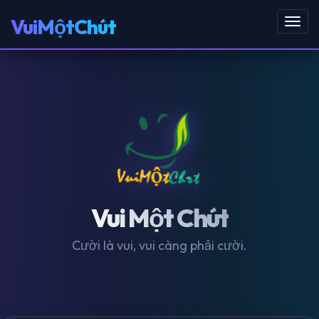
VuiMộtChút
Toggl
navig
Vui Một Chút
Cười là vui, vui càng phải cười.