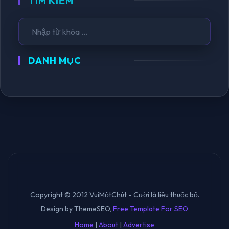
TÌM KIẾM
DANH MỤC
Copyright © 2012 VuiMộtChút - Cười là liều thuốc bổ.
Design by ThemeSEO,
Free Template For SEO
Home
|
About
|
Advertise