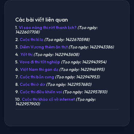
Các bài viết liên quan
1.
Vì sao nàng thi rớt thanh lịch?
(Tạo ngày:
1422607708)
2.
Cuộc thi kì lạ
(Tạo ngày: 1422670598)
3.
Diêm Vương thèm ăn thịt
(Tạo ngày: 1422943386)
4.
Yết thị
(Tạo ngày: 1422943608)
5.
Vova đi thi tốt nghiệp
(Tạo ngày: 1422943954)
6.
Việt Nam thi gan dạ
(Tạo ngày: 1422946995)
7.
Cuộc thi bắn cung
(Tạo ngày: 1422947953)
8.
Cuộc thi ở dơ
(Tạo ngày: 1422957680)
9.
Cuộc thi điều khiển voi
(Tạo ngày: 1422957810)
10.
Cuộc thi khảo cổ về internet
(Tạo ngày:
1422957900)