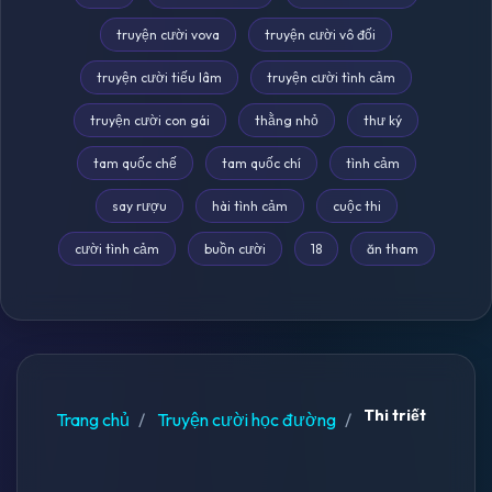
truyện cười vova
truyện cười vô đối
truyện cười tiếu lâm
truyện cười tình cảm
truyện cười con gái
thằng nhỏ
thư ký
tam quốc chế
tam quốc chí
tình cảm
say rượu
hài tình cảm
cuộc thi
cười tình cảm
buồn cười
18
ăn tham
Thi triết
Trang chủ
Truyện cười học đường