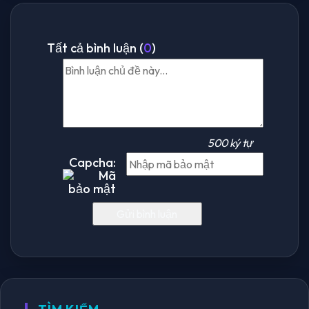
Tất cả bình luận (
0
)
500 ký tự
Capcha: