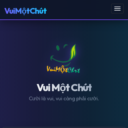
VuiMộtChút
Toggl
navig
Vui Một Chút
Cười là vui, vui càng phải cười.