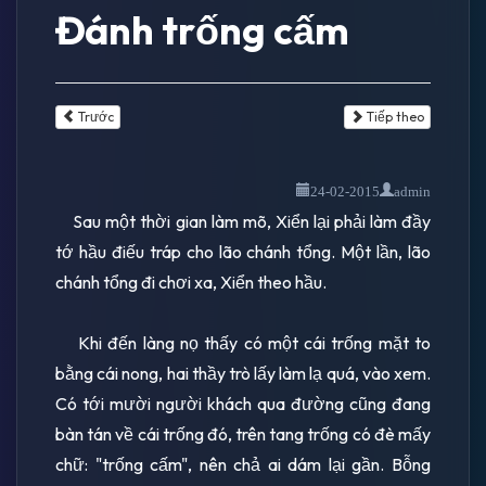
Đánh trống cấm
Trước
Tiếp theo
24-02-2015
admin
Sau một thời gian làm mõ, Xiển lại phải làm đầy
tớ hầu điếu tráp cho lão chánh tổng. Một lần, lão
chánh tổng đi chơi xa, Xiển theo hầu.
Khi đến làng nọ thấy có một cái trống mặt to
bằng cái nong, hai thầy trò lấy làm lạ quá, vào xem.
Có tới mười người khách qua đường cũng đang
bàn tán về cái trống đó, trên tang trống có đè mấy
chữ: "trống cấm", nên chả ai dám lại gần. Bỗng