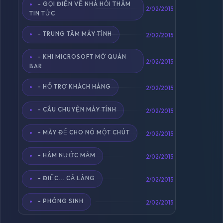
- GỌI ĐIỆN VỀ NHÀ HỎI THĂM
2/02/2015
TIN TỨC
- TRUNG TÂM MÁY TÍNH
2/02/2015
- KHI MICROSOFT MỞ QUÁN
2/02/2015
BAR
- HỖ TRỢ KHÁCH HÀNG
2/02/2015
- CÂU CHUYỆN MÁY TÍNH
2/02/2015
- MÀY ĐỂ CHO NÓ MỘT CHÚT
2/02/2015
- HÂM NƯỚC MẮM
2/02/2015
- ĐIẾC... CẢ LÀNG
2/02/2015
- PHÓNG SINH
2/02/2015