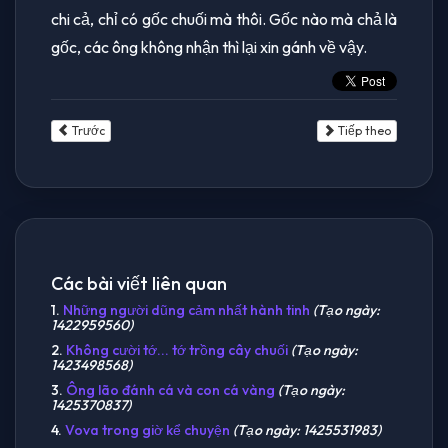
chi cả, chỉ có gốc chuối mà thôi. Gốc nào mà chả là
gốc, các ông không nhận thì lại xin gánh về vậy.
Trước
Tiếp theo
Các bài viết liên quan
1.
Những người dũng cảm nhất hành tinh
(Tạo ngày:
1422959560)
2.
Không cười tớ... tớ trồng cây chuối
(Tạo ngày:
1423498568)
3.
Ông lão đánh cá và con cá vàng
(Tạo ngày:
1425370837)
4.
Vova trong giờ kể chuyện
(Tạo ngày: 1425531983)