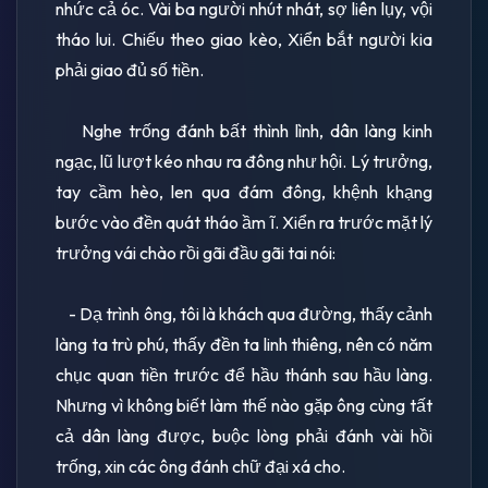
nhức cả óc. Vài ba người nhút nhát, sợ liên lụy, vội
tháo lui. Chiếu theo giao kèo, Xiển bắt người kia
phải giao đủ số tiền.
Nghe trống đánh bất thình lình, dân làng kinh
ngạc, lũ lượt kéo nhau ra đông như hội. Lý trưởng,
tay cầm hèo, len qua đám đông, khệnh khạng
bước vào đền quát tháo ầm ĩ. Xiển ra trước mặt lý
trưởng vái chào rồi gãi đầu gãi tai nói:
- Dạ trình ông, tôi là khách qua đường, thấy cảnh
làng ta trù phú, thấy đền ta linh thiêng, nên có năm
chục quan tiền trước để hầu thánh sau hầu làng.
Nhưng vì không biết làm thế nào gặp ông cùng tất
cả dân làng được, buộc lòng phải đánh vài hồi
trống, xin các ông đánh chữ đại xá cho.