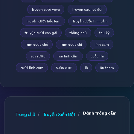
truyện cười vova
truyện cười vô đối
truyện cười tiếu lâm
truyện cười tình cảm
truyện cười con gái
thằng nhỏ
thư ký
tam quốc chế
tam quốc chí
tình cảm
say rượu
hài tình cảm
cuộc thi
cười tình cảm
buồn cười
18
ăn tham
Đánh trống cấm
Trang chủ
Truyện Xiển Bột