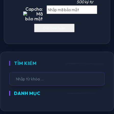
500 ký tự
Capcha:
TÌM KIẾM
DANH MỤC