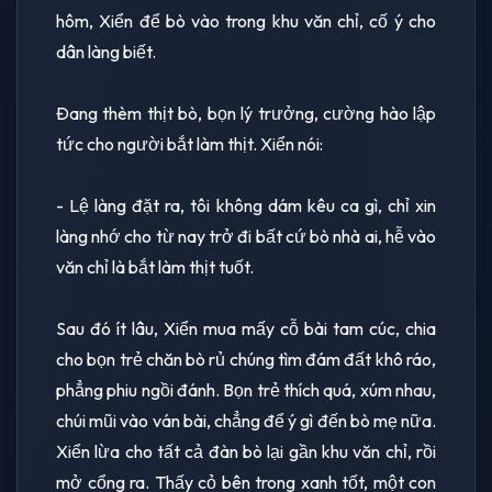
hôm, Xiển để bò vào trong khu văn chỉ, cố ý cho
dân làng biết.
Ðang thèm thịt bò, bọn lý trưởng, cường hào lập
tức cho người bắt làm thịt. Xiển nói:
- Lệ làng đặt ra, tôi không dám kêu ca gì, chỉ xin
làng nhớ cho từ nay trở đi bất cứ bò nhà ai, hễ vào
văn chỉ là bắt làm thịt tuốt.
Sau đó ít lâu, Xiển mua mấy cỗ bài tam cúc, chia
cho bọn trẻ chăn bò rủ chúng tìm đám đất khô ráo,
phẳng phiu ngồi đánh. Bọn trẻ thích quá, xúm nhau,
chúi mũi vào ván bài, chẳng để ý gì đến bò mẹ nữa.
Xiển lừa cho tất cả đàn bò lại gần khu văn chỉ, rồi
mở cổng ra. Thấy cỏ bên trong xanh tốt, một con