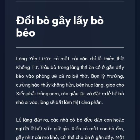
Đổi bò gầy lấy bò
béo
Làng Yên Lược có một cái văn chỉ lộ thiên thờ
Khổng Tử. Trâu bò trong làng thả ăn cỏ ở gần đấy
kéo vào phóng uế cả ra bệ thờ. Bọn lý trưởng,
cường hào thấy không tiện, bèn họp làng, giao cho
Xiển phải trông nom, rào giậu lại, và đặt ra lệ hễ bò
nhà ai vào, làng sẽ bắt làm thịt chia phần.
Lệ làng đặt ra, các nhà có bò đều dặn con hoặc
người ở hết sức giữ gìn. Xiển có một con bò ốm,
gầy như cái mo khô, cứ thả cho ăn ở gần đấy. Một