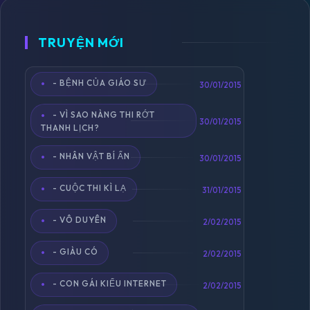
TRUYỆN MỚI
- BỆNH CỦA GIÁO SƯ
Toggle
30/01/2015
navigation
- VÌ SAO NÀNG THI RỚT
30/01/2015
THANH LỊCH?
- NHÂN VẬT BÍ ẨN
30/01/2015
- CUỘC THI KÌ LẠ
31/01/2015
- VÔ DUYÊN
2/02/2015
- GIÀU CÓ
2/02/2015
- CON GÁI KIỂU INTERNET
2/02/2015