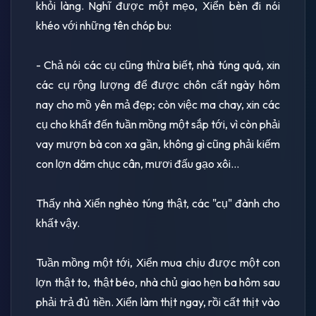
khỏi làng. Nghĩ được một mẹo, Xiển bèn đi nói
khéo với những tên chóp bu:
- Chả nói các cụ cũng thừa biết, nhà túng quá, xin
các cụ rộng lượng để được chôn cất ngày hôm
nay cho mồ yên mả đẹp; còn việc ma chay, xin các
cụ cho khất đến tuần mồng một sắp tới, vì còn phải
vay mượn bà con xa gần, không gì cũng phải kiếm
con lợn dăm chục cân, mươi đấu gạo xôi...
Thấy nhà Xiển nghèo túng thật, các "cụ" đành cho
khất vậy.
Tuần mồng một tới, Xiển mua chịu được một con
lợn thật to, thật béo, nhà chủ giao hẹn ba hôm sau
phải trả đủ tiền. Xiển làm thịt ngay, rồi cất thịt vào