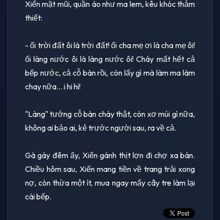
Xiển mặt mũi, quần áo như ma lem, kêu khóc thảm
thiết:
- ối trời đất ôi là trời đất! ối cha mẹ ơi là cha mẹ ôi!
ối làng nước ôi là làng nước ôi! Cháy mất hết cả
bếp nước, cả cỗ bàn rồi, còn lấy gì mà làm ma làm
chay nữa... i hi hi!
"Làng" tưởng cỗ bàn cháy thật, còn xơ múi gì nữa,
không ai bảo ai, kẻ trước người sau, ra về cả.
Gà gáy đêm ấy, Xiển gánh thịt lợn đi chợ xa bán.
Chiều hôm sau, Xiển mang tiền về trang trải xong
nợ, còn thừa một ít, mua ngay mấy cây tre làm lại
cái bếp.