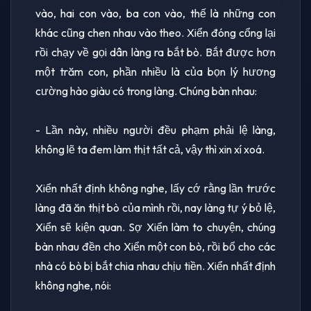
vào, hai con vào, ba con vào, thế là những con
khác cũng chen nhau vào theo. Xiển đóng cổng lại
rồi chạy về gọi dân làng ra bắt bò. Bắt được hơn
một trăm con, phần nhiều là của bọn lý hương
cường hào giàu có trong làng. Chúng bàn nhau:
- Lần này, nhiều người đều phạm phải lệ làng,
không lẽ ta đem làm thịt tất cả, vậy thì xin xí xoá.
Xiển nhất định không nghe, lấy cớ rằng lần trước
làng đã ăn thịt bò của mình rồi, nay làng tự ý bỏ lệ,
Xiển sẽ kiện quan. Sợ Xiển làm to chuyện, chúng
bàn nhau đền cho Xiển một con bò, rồi bổ cho các
nhà có bò bị bắt chia nhau chịu tiền. Xiển nhất định
không nghe, nói: