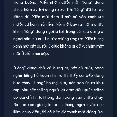
trong buồng. XIển nhờ người mời "làng" đúng
chiều hôm ấy tới uống rượu. Khi "làng" đã tề tựu
đông đủ, Xiển mới đem ít mỡ bỏ vào xanh với
mười củ hành, rán lên. Mùi mỡ bay ra thơm phức
khiến "làng" đang ngồi la liệt trong cái rạp dựng ở
ngoài sân, cứ nuốt nước miếng ừng ực. Xiển bưng
xanh mỡ cất đi, rồi lừa lúc không ai để ý, châm một
mồi lửa lên mái bếp.
"Làng" đang chờ cỗ bưng ra, sốt cả ruột, bỗng
nghe tiếng hô hoán nhìn ra thì thấy cái bếp đang
bốc cháy. "Làng" hoảng quá, xôn xao ùn ra khỏi
rạp. hầu hết những người đi đám đều quần trắng
áo dài chỉnh tề, không dám xông vào chữa cháy.
Bà con xóm giềng kẻ xách thùng, người vác câu
liêm, chạy đến , thì cái bếp đã thành một đống lửa.