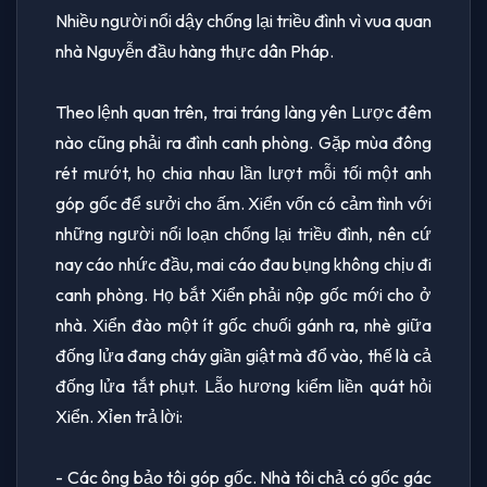
Nhiều người nổi dậy chống lại triều đình vì vua quan
nhà Nguyễn đầu hàng thực dân Pháp.
Theo lệnh quan trên, trai tráng làng yên Lược đêm
nào cũng phải ra đình canh phòng. Gặp mùa đông
rét mướt, họ chia nhau lần lượt mỗi tối một anh
góp gốc để sưởi cho ấm. Xiển vốn có cảm tình với
những người nổi loạn chống lại triều đình, nên cứ
nay cáo nhức đầu, mai cáo đau bụng không chịu đi
canh phòng. Họ bắt Xiển phải nộp gốc mới cho ở
nhà. Xiển đào một ít gốc chuối gánh ra, nhè giữa
đống lửa đang cháy giần giật mà đổ vào, thế là cả
đống lửa tắt phụt. Lẵo hương kiểm liền quát hỏi
Xiển. Xỉen trả lời:
- Các ông bảo tôi góp gốc. Nhà tôi chả có gốc gác