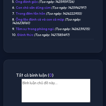
5.
Ong đánh giặc
(Tạo ngày: 1425959726)
6.
Con chó săn dũng cảm
(Tạo ngày: 1425962197)
7.
Trong đêm tân hôn
(Tạo ngày: 1426222955)
8.
Ông lão đánh cá và con cá mập
(Tạo ngày:
1426238161)
9.
Tâm sự trong phòng ngủ
(Tạo ngày: 1426239215)
10.
Đánh thức
(Tạo ngày: 1427385497)
Tất cả bình luận (
0
)