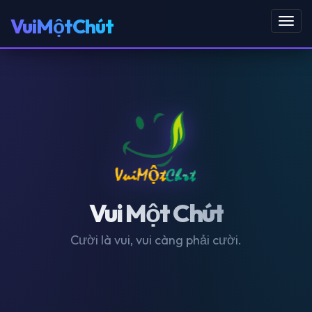
VuiMộtChút
Toggl
navig
Vui Một Chút
Cười là vui, vui càng phải cười.