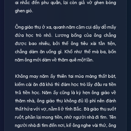
ai nhắc đến phu quân, lại còn giả vờ ghen bóng
ghen gió.
Ông giáo thụ ở xa, quanh năm cặm cụi dậy dỗ mấy
đứa học trò nhỏ. Lương bổng của ông chẳng
được bao nhiêu, bởi thế ông tiêu xài tằn tiện,
chẳng dám ăn uống gì. Khổ như thế mà ba, bốn
năm ông mới dám về thăm quê một lần.
Không may năm ấy thiên tai mùa màng thất bát,
kiếm cái ăn đã khó thì đám học trò lấy đâu ra tiền
trả tiền học. Năm ấy cũng là kỳ hẹn ông giáo về
thăm nhà, ông giáo thụ không đủ lộ phí nên đành
thất hứa với vợ, nằm lì ở tỉnh Bắc. Bà giáo thụ suốt
ruột, phần lại mong tiền, nhờ người nhà đi tìm. Tên
người nhà đi tìm đến nơi, kể ông nghe vài thứ, ông