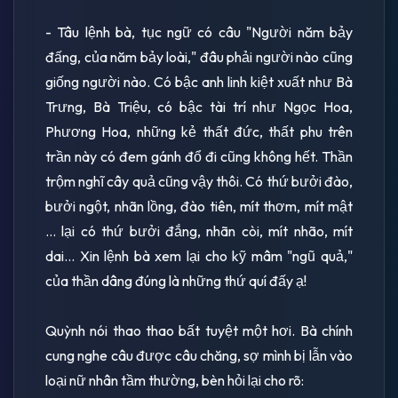
- Tâu lệnh bà, tục ngữ có câu "Người năm bảy
đấng, của năm bảy loài," đâu phải người nào cũng
giống người nào. Có bậc anh linh kiệt xuất như Bà
Trưng, Bà Triệu, có bậc tài trí như Ngọc Hoa,
Phương Hoa, những kẻ thất đức, thất phu trên
trần này có đem gánh đổ đi cũng không hết. Thần
trộm nghĩ cây quả cũng vậy thôi. Có thứ bưởi đào,
bưởi ngột, nhãn lồng, đào tiên, mít thơm, mít mật
... lại có thứ bưởi đắng, nhãn còi, mít nhão, mít
dai... Xin lệnh bà xem lại cho kỹ mâm "ngũ quả,"
của thần dâng đúng là những thứ quí đấy ạ!
Quỳnh nói thao thao bất tuyệt một hơi. Bà chính
cung nghe câu được câu chăng, sợ mình bị lẫn vào
loại nữ nhân tầm thường, bèn hỏi lại cho rõ: