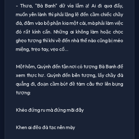
- Thưa, "Bà Banh" dữ vía lắm ạ! Ai đi qua đấy,
muốn yên lành thì phải lặng lẽ đến cầm chiếc chầy
đá, đâm vào bộ phận kia một cái, mà phải làm việc
đó rất kính cẩn. Những ai không làm hoặc chọc
ghẹo tượng thì khi về đến nhà thế nào cũng bị méo
miệng, trẹo tay, vẹo cổ...
Một hôm, Quỳnh đến tận nơi có tượng Bà Banh để
xem thực hư. Quỳnh đến bên tượng, lấy chầy đá
quẳng đi, đoạn cầm bút đề tám câu thơ lên bụng
tượng:
Khéo đứng ru mà đứng mãi đây
Khen ai đẽo đá tạc nên mày