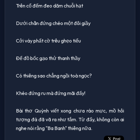
Trên cổ đếm đeo dăm chuỗi hạt
Dưới chân đứng chéo một đôi giầy
Cởi váy phất cờ trêu ghẹo tiểu
Ðể đồ bốc gạo thử thanh thầy
Có thiêng sao chẳng ngồi toà ngọc?
Khéo đứng ru mà đứng mãi đấy!
Bài thơ Quỳnh viết xong chưa ráo mực, mồ hôi
tượng đá đã vã ra như tắm. Từ đấy, không còn ai
nghe nói rằng "Ba Banh" thiêng nữa.