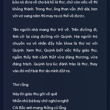
bảo nó đưa về cho bà hộ lá thư, chứ còn việc về thì
không thành. Trong thư, ông than vắn ,thở dài, hẹn
với vợ sang năm thì may ra có thể về được.
Tên người nhà mang thư trở về. Trên đường đi,
tình cờ lại cùng đường với Quỳnh. Hai người trò
chuyện vui vẻ nhân đấy hắn khoe lá thư nọ với
Quỳnh. Xem thư, Quỳnh biết việc thầy giáo thụ,
ngẫm thấy tình cảnh thật vừa đáng thương, vừa
đáng trách. Quỳnh lựa lúc đánh tráo lá thư, thay
vào đó một bài thơ do mình đặt ra.
Thơ rằng:
Này lời giáo thụ gởi về quê
Nhắn nhủ bà bay chớ nghứa nghề
Cõi Bắc anh mang thằng củ lẳng