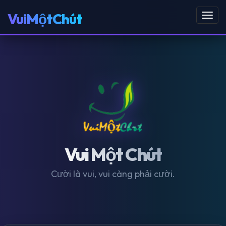
VuiMộtChút
Toggl
navig
Vui Một Chút
Cười là vui, vui càng phải cười.