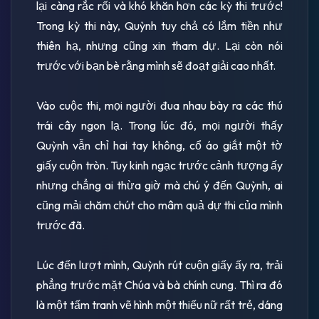
lại càng rắc rối và khó khăn hơn các kỳ thi trước!
Trong kỳ thi này, Quỳnh tuy chả có lắm tiền như
thiên hạ, nhưng cũng xin tham dự. Lại còn nói
trước với bạn bè rằng mình sẽ đoạt giải cao nhất.
Vào cuộc thi, mọi người đua nhau bày ra các thú
trái cây ngon lạ. Trong lúc đó, mọi người thấy
Quỳnh vẫn chỉ hai tay không, cổ áo giắt một tờ
giấy cuộn tròn. Tuy kinh ngạc trước cảnh tượng ấy
nhưng chẳng ai thừa giờ mà chú ý đến Quỳnh, ai
cũng mải chăm chút cho mâm quả dự thi của mình
trước đã.
Lúc đến lượt mình, Quỳnh rút cuộn giấy ấy ra, trải
phẳng trước mặt Chúa và bà chính cung. Thì ra đó
là một tấm tranh vẽ hình một thiếu nữ rất trẻ, dáng