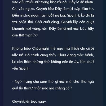
vào đầu thiếu nữ trong hình rồi nói: Ðây là dẽ nhãn.
Chỉ vào ngực, Quỳnh tâu: Ðây là một cặp đào tơ.
Ðến những ngón tay nuột nà kia, Quỳnh bảo đó là
trái phật thủ. Chỗ cuối cùng, Quỳnh lấy cán quạt
khoanh một vòng, nói : Ðây là múi mít mới bóc, hãy
còn thơm phức!
Không hiểu Chúa nghĩ thế nào mà thích chí cười
nắc nẻ. Bà chính cung thấy Chúa đang mắc bệnh,
lại còn thích những thứ không nên ăn ấy, liền chất
vấn Quỳnh
- Ngỡ trạng cho xem thứ gì mới mẻ, chứ thứ ngũ
quả ấy thì nữ nhân nào mà chẳng có ?
Quỳnh biện bác ngay: