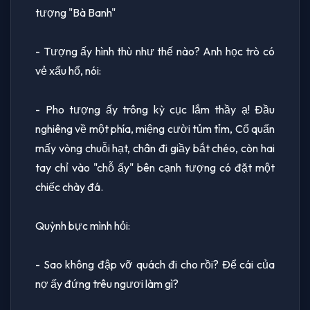
tượng "Bà Banh"
- Tượng ấy hình thù như thế nào? Anh học trò có
vẻ xấu hổ, nói:
- Pho tượng ấy trông kỳ cục lắm thầy ạ! Ðầu
nghiêng về một phía, miệng cười tủm tỉm, Cổ quấn
mấy vòng chuỗi hạt, chân đi giầy bắt chéo, còn hai
tay chỉ vào "chỗ ấy" bên cạnh tượng có đặt một
chiếc chày đá.
Quỳnh bực mình hỏi:
- Sao không đập vỡ quách đi cho rồi? Ðể cái của
nợ ấy đứng trêu ngươi làm gì?