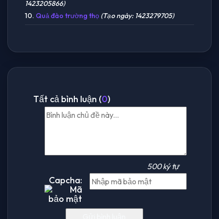
1423205866)
10.
Quả đào trường thọ
(Tạo ngày: 1423279705)
Tất cả bình luận (
0
)
500 ký tự
Capcha: