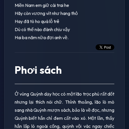
Miền Nam em giữ cái trai he
Hãy còn vương vít như hang thỏ
Hay đã tò ho quá lỗ trê
Dù có thế nào đành chịu vậy
Hai ba năm nữa đợi anh về.
Phơi sách
Ở vùng Quỳnh dạy học có một lão trọc phú rất dốt
nhưng lại thích nói chữ. Thỉnh thoảng, lão lò mò
sang nhà Quỳnh mượn sách, bảo là về đọc, nhưng
Quỳnh biết hắn chỉ đem cất vào xó. Một lần, thấy
hắn lấp ló ngoài cổng, quỳnh vội vác ngay chiếc