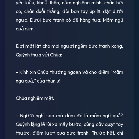
yêu kiều, khoả thân, nằm nghiêng mình, chân hơi
co, chân duỗi thẳng, đôi bàn tay úp lại đặt dưới
ngực. Dưới bức tranh có đề hàng tựa: Mâm ngũ
quả rằm.
Ðợi một lát cho mọi người ngắm bức tranh xong,
Quỳnh thưa với Chúa:
- Kính xin Chúa thưởng ngoạn và cho điểm "Mâm
ngũ quả," của thần ạ!
Chúa nghiêm mặt:
- Ngươi nghĩ sao mà dám đó là mâm ngũ quả?
Quỳnh lặng lẽ lùi xa mấy bước, dùng cây quạt tay
thước, điểm lướt qua bức tranh. Trước hết, chỉ