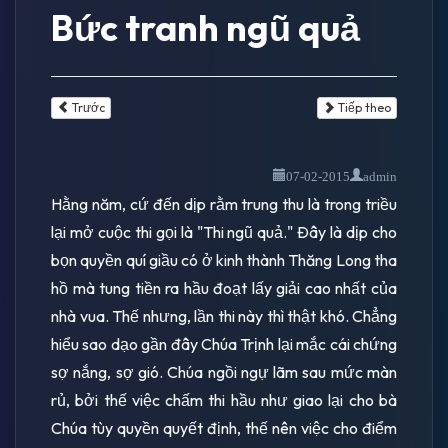
Bức tranh ngũ quả
Trước
Tiếp theo
07-02-2015
admin
Hằng năm, cứ đến dịp rằm trung thu là trong triều
lại mở cuộc thi gọi là "Thi ngũ quả." Ðây là dịp cho
bọn quyền quí giầu có ở kinh thành Thăng Long tha
hồ mà tung tiền ra hầu đoạt lấy giải cao nhất của
nhà vua. Thế nhưng, lần thi này thì thật khó. Chẳng
hiểu sao dạo gần đây Chúa Trịnh lại mắc cái chứng
sợ nắng, sợ gió. Chúa ngồi ngự lãm sau mức màn
rủ, bởi thế việc chấm thi hầu như giao lại cho bà
Chúa tùy quyền quyết định, thế nên việc cho điểm