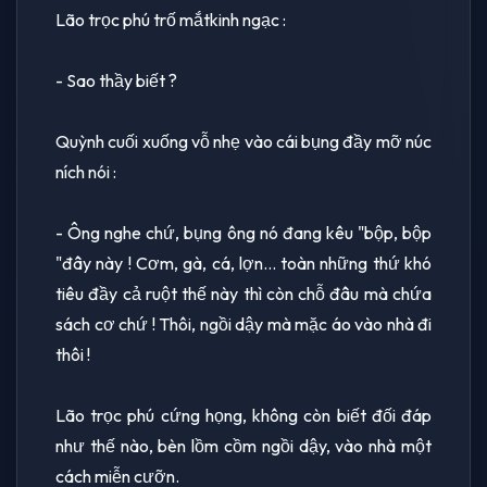
Lão trọc phú trố mắtkinh ngạc :
- Sao thầy biết ?
Quỳnh cuối xuống vỗ nhẹ vào cái bụng đầy mỡ núc
ních nói :
- Ông nghe chứ, bụng ông nó đang kêu "bộp, bộp
"đây này ! Cơm, gà, cá, lợn... toàn những thứ khó
tiêu đầy cả ruột thế này thì còn chỗ đâu mà chứa
sách cơ chứ ! Thôi, ngồi dậy mà mặc áo vào nhà đi
thôi !
Lão trọc phú cứng họng, không còn biết đối đáp
như thế nào, bèn lồm cồm ngồi dậy, vào nhà một
cách miễn cưỡn.