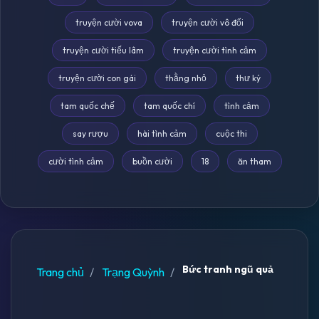
truyện cười vova
truyện cười vô đối
truyện cười tiếu lâm
truyện cười tình cảm
truyện cười con gái
thằng nhỏ
thư ký
tam quốc chế
tam quốc chí
tình cảm
say rượu
hài tình cảm
cuộc thi
cười tình cảm
buồn cười
18
ăn tham
Bức tranh ngũ quả
Trang chủ
Trạng Quỳnh