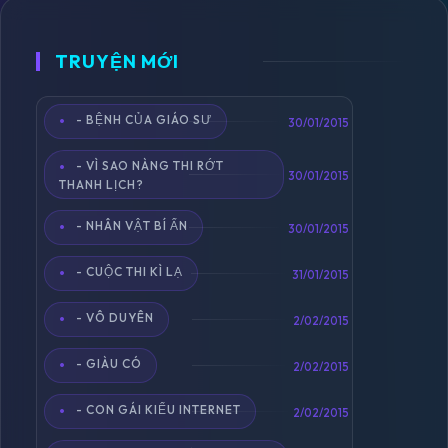
TRUYỆN MỚI
- BỆNH CỦA GIÁO SƯ
Toggle
30/01/2015
navigation
- VÌ SAO NÀNG THI RỚT
30/01/2015
THANH LỊCH?
- NHÂN VẬT BÍ ẨN
30/01/2015
- CUỘC THI KÌ LẠ
31/01/2015
- VÔ DUYÊN
2/02/2015
- GIÀU CÓ
2/02/2015
- CON GÁI KIỂU INTERNET
2/02/2015