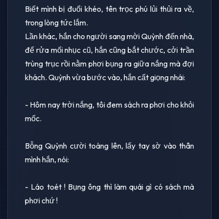
Biết mình bị đuổi khéo, tên trọc phú lủi thủi ra về,
trong lòng tức lắm.
Lần khác, hắn cho người sang mời Quỳnh đến nhà,
để rửa mối nhục cũ, hắn cũng bắt chước, cởi trần
trùng trục rồi nằm phơi bụng ra giữa nắng mà đợi
khách. Quỳnh vừa bước vào, hắn cất giọng nhái:
- Hôm nay trời nắng, tôi đem sách ra phơi cho khỏi
mốc.
Bỗng Quỳnh cười toáng lên, lấy tay sờ vào thân
mình hắn, nói:
- Láo toét ! Bụng ông thì làm quái gì có sách mà
phơi chứ !