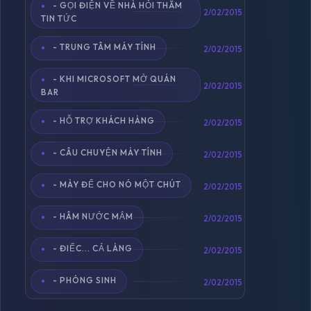
- GỌI ĐIỆN VỀ NHÀ HỎI THĂM
2/02/2015
TIN TỨC
- TRUNG TÂM MÁY TÍNH
2/02/2015
- KHI MICROSOFT MỞ QUÁN
2/02/2015
BAR
- HỖ TRỢ KHÁCH HÀNG
2/02/2015
- CÂU CHUYỆN MÁY TÍNH
2/02/2015
- MÀY ĐỂ CHO NÓ MỘT CHÚT
2/02/2015
- HÂM NƯỚC MẮM
2/02/2015
- ĐIẾC... CẢ LÀNG
2/02/2015
- PHÓNG SINH
2/02/2015