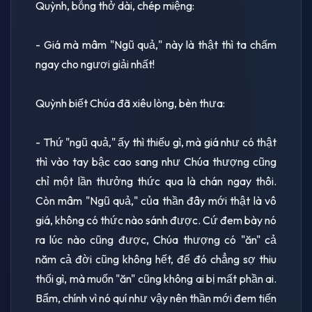
Quỳnh, bỗng thở dài, chép miệng:
- Giá mà mâm "Ngũ quả," này là thật thì ta chấm
ngay cho ngươi giải nhất!
Quỳnh biết Chúa đã xiêu lòng, bèn thưa:
- Thứ "ngũ quả," ấy thì thiếu gì, mà giá như có thật
thì vào tay bậc cao sang như Chúa thượng cũng
chỉ một lần thưởng thức qua là chán ngay thôi.
Còn mâm "Ngũ quả," của thần đây mới thật là vô
giá, không có thức nào sánh được. Cứ đem bày nó
ra lúc nào cũng được, Chúa thượng có "ăn" cả
năm cả đời cũng không hết, để đó chẳng sợ thiu
thối gì, mà muốn "ăn" cũng không ai bị mất phần ai.
Bẩm, chính vì nó quí như vậy nên thần mới đem tiến