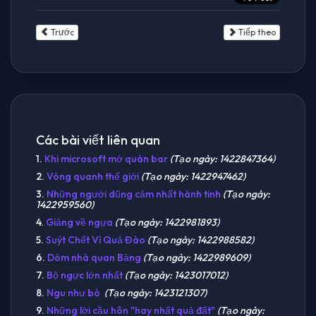
Trước
Tiếp theo
Các bài viết liên quan
1.
Khi microsoft mở quán bar
(Tạo ngày: 1422847364)
2.
Vòng quanh thế giới
(Tạo ngày: 1422947462)
3.
Những người dũng cảm nhất hành tinh
(Tạo ngày:
1422959560)
4.
Giảng về ngựa
(Tạo ngày: 1422981893)
5.
Suýt Chết Vì Quả Đào
(Tạo ngày: 1422988582)
6.
Dòm nhà quan Bảng
(Tạo ngày: 1422989609)
7.
Bộ ngực lớn nhất
(Tạo ngày: 1423017012)
8.
Ngu như bò
(Tạo ngày: 1423121307)
9.
Những lời cầu hôn "hay nhất quả đất"
(Tạo ngày: