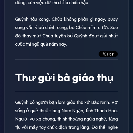
dâng, còn việc dự thi chỉ là nhiên hậu.
Quỳnh tâu xong, Chúa không phán gì ngay, quay
sang vấn ý bà chính cung, bà Chúa mỉm cười. Sau
đó thay mặt Chúa tuyên bố Quỳnh đoạt giải nhất
cuộc thi ngũ quả năm nay.
Thư gửi bà giáo thụ
Quỳnh có người bạn làm giáo thụ xứ Bắc Ninh. Vợ
sống ở quê thuộc làng Nam Ngạn, tỉnh Thanh Hoá.
Người vợ xa chồng, thỉnh thoảng ngứa nghề, tằng
tịu với mấy tay chức dịch trong làng. Ðã thế, nghe