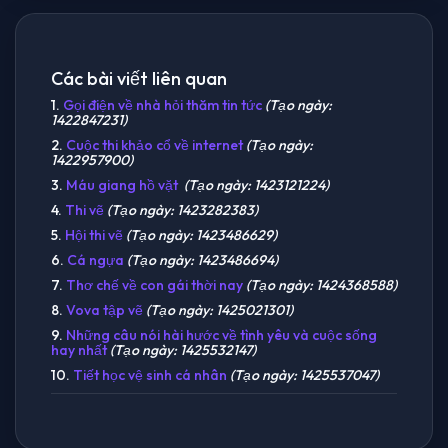
Các bài viết liên quan
1.
Gọi điện về nhà hỏi thăm tin tức
(Tạo ngày:
1422847231)
2.
Cuộc thi khảo cổ về internet
(Tạo ngày:
1422957900)
3.
Máu giang hồ vặt
(Tạo ngày: 1423121224)
4.
Thi vẽ
(Tạo ngày: 1423282383)
5.
Hội thi vẽ
(Tạo ngày: 1423486629)
6.
Cá ngựa
(Tạo ngày: 1423486694)
7.
Thơ chế về con gái thời nay
(Tạo ngày: 1424368588)
8.
Vova tập vẽ
(Tạo ngày: 1425021301)
9.
Những câu nói hài hước về tình yêu và cuộc sống
hay nhất
(Tạo ngày: 1425532147)
10.
Tiết học vệ sinh cá nhân
(Tạo ngày: 1425537047)