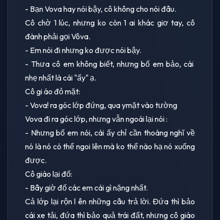
- Bạn Vova hay nói bậy, cô không cho nói đâu.
Cô chờ 1 lúc, nhưng ko còn 1 ai khác giơ tay, cô
đành phải gọi Vôva.
- Em nói đi nhưng ko được nói bậy.
- Thưa cô em không biết, nhưng bố em bảo, cái
nhẹ nhất là cái "ấy" ạ.
Cô gi áo đỏ mặt:
- Vova! ra góc lớp đứng, qua ymặt vào tường
Vova đi ra góc lớp, nhưng vẫn ngoái lại nói :
- Nhưng bố em nói, cái ấy chỉ cần thoáng nghĩ về
nó là nó có thể ngoi lên mà ko thể nào hạ nó xuống
được.
Cô giáo lại đố:
- Bây giờ đố các em cái gì nặng nhất.
Cả lớp lại rộn l ên những câu trả lời. Đứa thì bảo
cái xe tải, đứa thì bảo quả trái đất, nhưng cô giáo