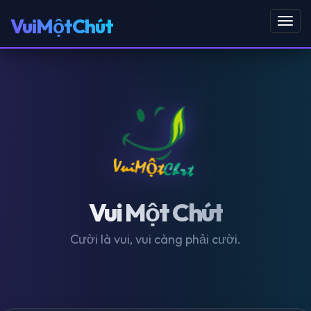
VuiMộtChút
Toggl
navig
Vui Một Chút
Cười là vui, vui càng phải cười.