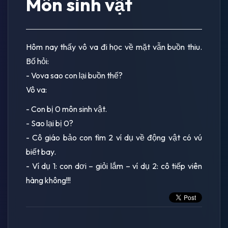
Môn sinh vật
Hôm nay thấy vô va đi học về mặt vẫn buồn thiu.
Bố hỏi:
- Vova sao con lại buồn thế?
Vô va:
- Con bị 0 môn sinh vật.
- Sao lại bị 0?
- Cô giáo bảo con tìm 2 ví dụ về động vật có vú
biết bay.
- Ví dụ 1: con dơi – giỏi lắm – ví dụ 2: cô tiếp viên
hàng không!!!