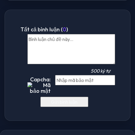
Tất cả bình luận (
0
)
500 ký tự
Capcha: