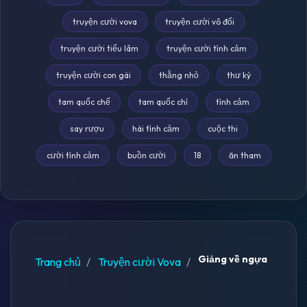
truyện cười vova
truyện cười vô đối
truyện cười tiếu lâm
truyện cười tình cảm
truyện cười con gái
thằng nhỏ
thư ký
tam quốc chế
tam quốc chí
tình cảm
say rượu
hài tình cảm
cuộc thi
cười tình cảm
buồn cười
18
ăn tham
Giảng về ngựa
Trang chủ
Truyện cười Vova