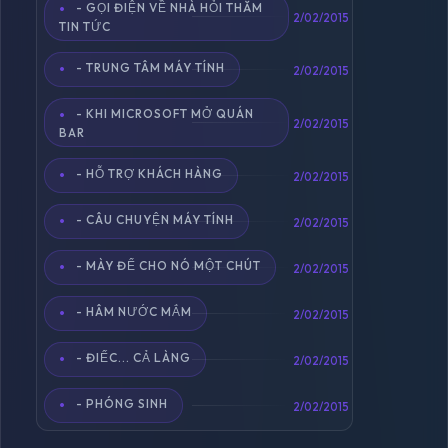
- GỌI ĐIỆN VỀ NHÀ HỎI THĂM
2/02/2015
TIN TỨC
- TRUNG TÂM MÁY TÍNH
2/02/2015
- KHI MICROSOFT MỞ QUÁN
2/02/2015
BAR
- HỖ TRỢ KHÁCH HÀNG
2/02/2015
- CÂU CHUYỆN MÁY TÍNH
2/02/2015
- MÀY ĐỂ CHO NÓ MỘT CHÚT
2/02/2015
- HÂM NƯỚC MẮM
2/02/2015
- ĐIẾC... CẢ LÀNG
2/02/2015
- PHÓNG SINH
2/02/2015