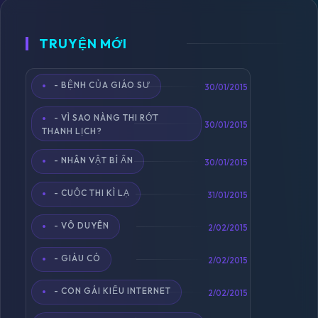
TRUYỆN MỚI
- BỆNH CỦA GIÁO SƯ
Toggle
30/01/2015
navigation
- VÌ SAO NÀNG THI RỚT
30/01/2015
THANH LỊCH?
- NHÂN VẬT BÍ ẨN
30/01/2015
- CUỘC THI KÌ LẠ
31/01/2015
- VÔ DUYÊN
2/02/2015
- GIÀU CÓ
2/02/2015
- CON GÁI KIỂU INTERNET
2/02/2015