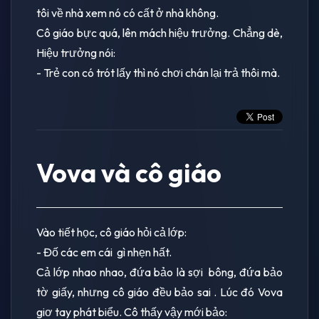
tôi về nhà xem nó có cất ở nhà không.
Cô giáo bực quá, lên mách hiệu trưởng. Chẳng dè,
Hiệu trưởng nói:
- Trẻ con có trót lấy thì nó chơi chán lại trả thôi mà.
Vova và cô giáo
Vào tiết học, cô giáo hỏi cả lớp:
- Đố các em cái gì nhẹn hất.
Cả lớp nhao nhao, đứa bảo là sợi bông, đứa bảo
tờ giấy, nhưng cô giáo đều bảo sai . Lúc đó Vova
giơ tay phát biểu. Cô thấy vậy mới bảo: