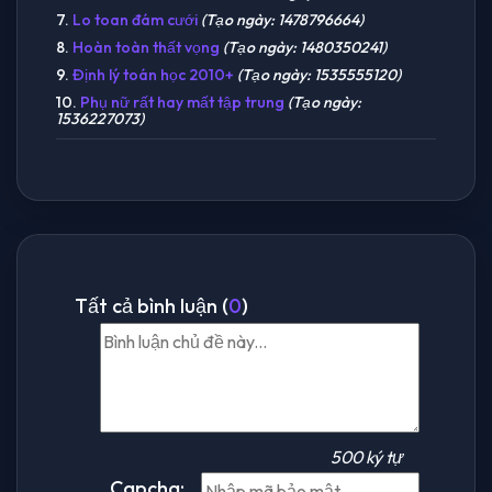
7.
Lo toan đám cưới
(Tạo ngày: 1478796664)
8.
Hoàn toàn thất vọng
(Tạo ngày: 1480350241)
9.
Định lý toán học 2010+
(Tạo ngày: 1535555120)
10.
Phụ nữ rất hay mất tập trung
(Tạo ngày:
1536227073)
Tất cả bình luận (
0
)
500 ký tự
Capcha: