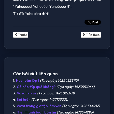
"Yahúuuuu! Yahuuúu! Yahuúuuu !!!".
Từ đó Yahoo! ra đời!
Trước
Tiếp theo
Các bài viết liên quan
1.
Học toán lớp 1
(Tạo ngày: 1423482870)
2.
Có hấp tấp quá không?
(Tạo ngày: 1423551066)
3.
Vova tập vẽ
(Tạo ngày: 1425021301)
4.
Bói toán
(Tạo ngày: 1427123221)
5.
Vova trong giờ tập làm văn
(Tạo ngày: 1428344212)
6.
Tiền thanh toán bữa ăn
(Tạo ngày: 1478541296)