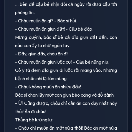
... bèn để cậu bé nhịn đói cả ngày rồi đưa cậu tới
phòng ăn.
- Cháu muốn ăn gì? - Bác sĩ hỏi.
- Cháu muốn ăn giun đất! - Cậu bé đáp.
Mừng quýnh, bác sĩ bê cả đĩa giun đất đến, con
nào con ấy to như ngón tay.
- Đây, giun đây, cháu ăn đi!
- Cháu muốn ăn giun luộc cơ! - Cậu bé nũng nịu.
Cô y tá đem đĩa giun đi luộc rồi mang vào. Nhưng
bệnh nhân nhí lại làm nũng:
- Cháu không muốn ăn nhiều đâu!
Bác sĩ chọn lấy một con giun béo căng và dỗ dành:
- Ừ! Cũng được, cháu chỉ cần ăn con duy nhất này
thôi! Ăn đi cháu!
Thằng bé lưỡng lự:
- Cháu chỉ muốn ăn một nửa thôi! Bác ăn một nửa