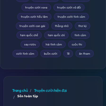
truyện cười vova
truyện cười vô đối
truyện cười tiếu lâm
truyện cười tình cảm
truyện cười con gái
thằng nhỏ
thư ký
tam quốc chế
tam quốc chí
tình cảm
say rượu
hài tình cảm
cuộc thi
cười tình cảm
buồn cười
18
ăn tham
Trang chủ
Truyện cười hiện đại
Sến toàn tập