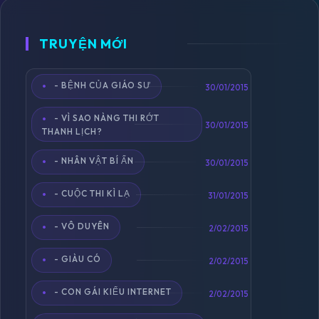
TRUYỆN MỚI
- BỆNH CỦA GIÁO SƯ
Toggle
30/01/2015
navigation
- VÌ SAO NÀNG THI RỚT
30/01/2015
THANH LỊCH?
- NHÂN VẬT BÍ ẨN
30/01/2015
- CUỘC THI KÌ LẠ
31/01/2015
- VÔ DUYÊN
2/02/2015
- GIÀU CÓ
2/02/2015
- CON GÁI KIỂU INTERNET
2/02/2015