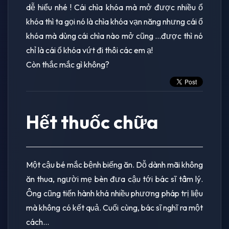
dễ hiểu nhé ! Cái chìa khóa mà mở được nhiều ổ
khóa thì ta gọi nó là chìa khóa vạn năng nhưng cái ổ
khóa mà dùng cái chìa nào mở cũng ...được thì nó
chỉ là cái ổ khóa vứt đi thôi các em ạ!
Còn thắc mắc gì không?
Hết thuốc chữa
Một cậu bé mắc bệnh biếng ăn. Dỗ dành mãi không
ăn thua, người mẹ bèn đưa cậu tới bác sĩ tâm lý.
Ông cũng tiến hành khá nhiều phương pháp trị liệu
mà không có kết quả. Cuối cùng, bác sĩ nghĩ ra một
cách...