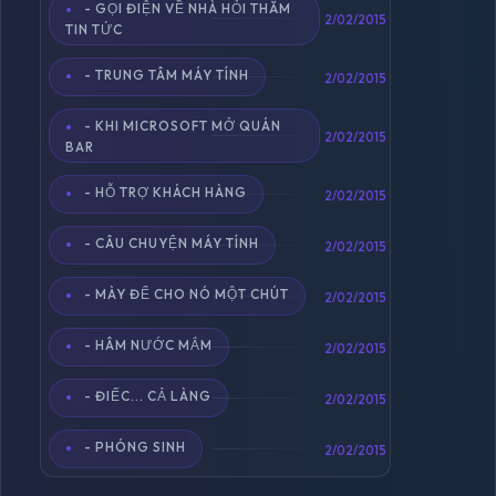
- GỌI ĐIỆN VỀ NHÀ HỎI THĂM
2/02/2015
TIN TỨC
- TRUNG TÂM MÁY TÍNH
2/02/2015
- KHI MICROSOFT MỞ QUÁN
2/02/2015
BAR
- HỖ TRỢ KHÁCH HÀNG
2/02/2015
- CÂU CHUYỆN MÁY TÍNH
2/02/2015
- MÀY ĐỂ CHO NÓ MỘT CHÚT
2/02/2015
- HÂM NƯỚC MẮM
2/02/2015
- ĐIẾC... CẢ LÀNG
2/02/2015
- PHÓNG SINH
2/02/2015