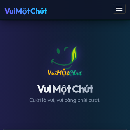
VuiMộtChút
Toggl
navig
Vui Một Chút
Cười là vui, vui càng phải cười.