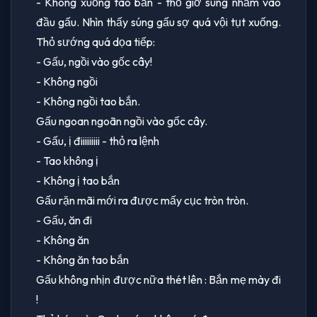
- Không xuống tao bắn - thỏ giơ súng nhằm vào
đầu gấu. Nhìn thấy súng gấu sợ quá vội tụt xuống.
Thỏ sướng quá dọa tiếp:
- Gấu, ngồi vào gốc cây!
- Không ngồi
- Không ngồi tao bắn.
Gấu ngoan ngoãn ngồi vào gốc cây.
- Gấu, ị điiiiiiiii - thỏ ra lệnh
- Tao không ị
- Không ị tao bắn
Gấu rặn mãi mới ra được mấy cục tròn tròn.
- Gấu, ăn đi
- Không ăn
- Không ăn tao bắn
Gấu không nhịn được nữa thét lên : Bắn mẹ mày đi
!