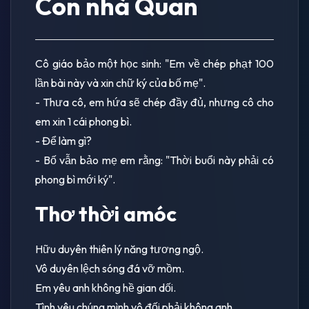
Con nhà Quan
Cô giáo bảo một học sinh: "Em về chép phạt 100
lần bài này và xin chữ ký của bố mẹ".
- Thưa cô, em hứa sẽ chép đầy đủ, nhưng cô cho
em xin 1 cái phong bì.
- Để làm gì?
- Bố vẫn bảo mẹ em rằng: "Thời buổi này phải có
phong bì mới ký".
Thơ thời amóc
Hữu duyên thiên lý năng tương ngộ.
Vô duyên lệch sóng đá vỡ mồm.
Em yêu anh không hề gian dối.
Tình yêu chúng mình vô đối phải không anh.