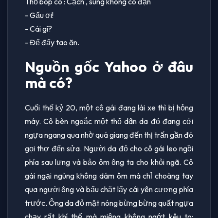
Thỏ bóp cò : Cạch , súng không có đạn
- Gấu ơi!
- Cái gì?
- Để đấy tao ăn.
Nguồn gốc Yahoo ở đâu
mà có?
Cuối thế kỷ 20, một cô gái đang lái xe thì bị hỏng
máy. Cô bèn ngoắc một thổ dân da đỏ đang cởi
ngựa ngang qua nhờ quá giang đến thị trấn gần đó
gọi thợ đến sửa. Người da đỏ cho cô gái leo ngồi
phía sau lưng và bảo ôm ông ta cho khỏi ngã. Cô
gái ngại ngùng không dám ôm mà chỉ choàng tay
qua người ông và bấu chặt lấy cái yên cương phía
trước. Ông da đỏ mặt nóng bừng bừng quất ngựa
chạy rất khí thế mà miệng không ngớt kêu to: