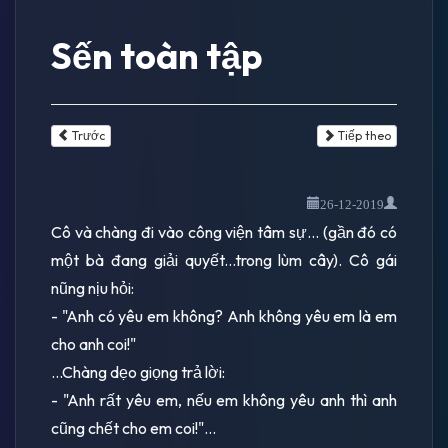
Sến toàn tập
Trước
Tiếp theo
26-12-2019
Cô và chàng đi vào công viện tâm sự... (gần đó có
một bà đang giải quyết...trong lùm cây). Cô gái
nũng nịu hỏi:
- "Anh có yêu em không? Anh không yêu em là em
cho anh coi!"
...Chàng dẹo giọng trả lời:
- "Anh rất yêu em, nếu em không yêu anh thì anh
cũng chết cho em coi!"...