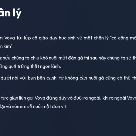
n lý
 Vova tới lớp cô giáo dạy học sinh về môt chân lý "có công mà
n kim".
ụ: nếu chúng ta chịu khó nuôi một đàn gà thì sau này chúng ta sẽ 
hững quả trứng thật ngon lành.
dưới nói với bạn bên cạnh: tớ không cần nuôi gà cũng có thể 
 tức giận liền gọi Vova đứng dậy và đuổi ra ngoài, khi ra ngoài Vov
ại và nói: em sẽ nuôi một đàn vịt.