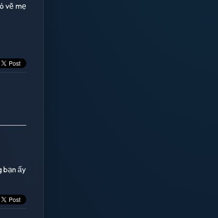
 nó vẽ mẹ
g bạn ấy