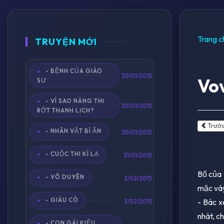
Trang c
TRUYỆN MỚI
- BỆNH CỦA GIÁO
30/01/2015
Vov
SƯ
- VÌ SAO NÀNG THI
30/01/2015
RỚT THANH LỊCH?
Trướ
- NHÂN VẬT BÍ ẨN
30/01/2015
- CUỘC THI KÌ LẠ
31/01/2015
Bố của 
- VÔ DUYÊN
2/02/2015
mặc váy
- GIÀU CÓ
- Bác x
2/02/2015
nhát, c
- CON GÁI KIỂU