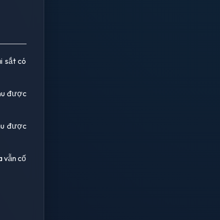
i sắt có
thu được
thu được
a vẫn cố