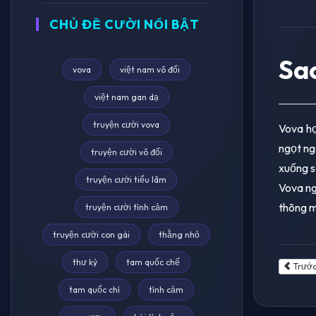
CHỦ ĐỀ CƯỜI NỔI BẬT
Sa
vova
việt nam vô đối
việt nam gan dạ
truyện cười vova
Vova họ
ngọt ng
truyện cười vô đối
xuống sà
truyện cười tiếu lâm
Vova ng
thõng m
truyện cười tình cảm
truyện cười con gái
thằng nhỏ
thư ký
tam quốc chế
Trướ
tam quốc chí
tình cảm