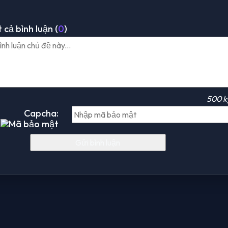
 cả bình luận (
0
)
500 k
Capcha: