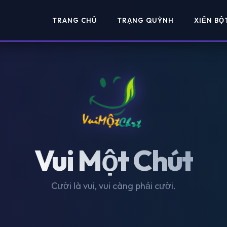
TRANG CHỦ
TRẠNG QUỲNH
XIỂN BỘ
Vui Một Chút
Cười là vui, vui càng phải cười.