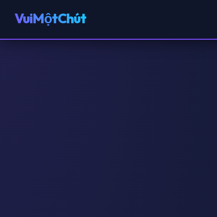
VuiMộtChút