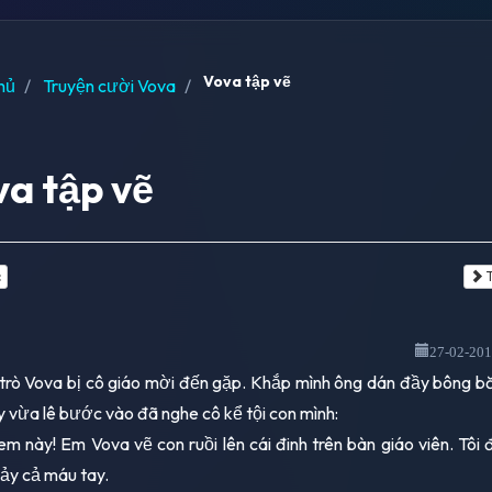
Vova tập vẽ
hủ
Truyện cười Vova
a tập vẽ
c
T
27-02-20
trò Vova bị cô giáo mời đến gặp. Khắp mình ông dán đầy bông b
 vừa lê bước vào đã nghe cô kể tội con mình:
em này! Em Vova vẽ con ruồi lên cái đinh trên bàn giáo viên. Tôi
hảy cả máu tay.