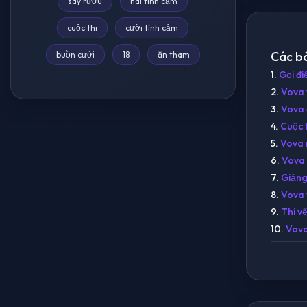
say rượu
hài tình cảm
cuộc thi
cười tình cảm
Các bà
buồn cười
18
ăn tham
1.
Gọi đi
2.
Vova v
3.
Vova đ
4.
Cuộc t
5.
Vova 
6.
Vova 
7.
Giảng
8.
Vova 
9.
Thi v
10.
Vova