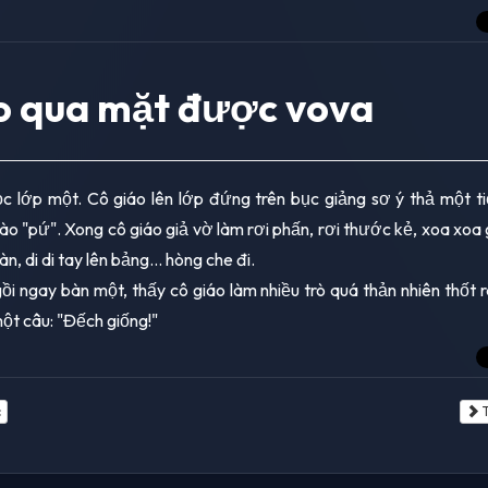
o qua mặt được vova
c lớp một. Cô giáo lên lớp đứng trên bục giảng sơ ý thả một t
ào "pứ". Xong cô giáo giả vờ làm rơi phấn, rơi thước kẻ, xoa xoa 
n, di di tay lên bảng... hòng che đi.
ồi ngay bàn một, thấy cô giáo làm nhiều trò quá thản nhiên thốt 
ột câu: "Đếch giống!"
c
T