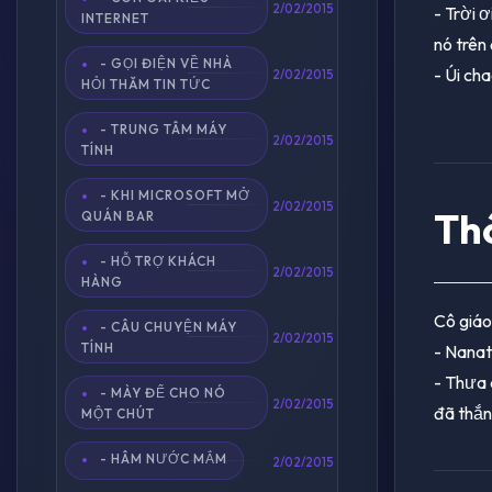
2/02/2015
- Trời ơ
INTERNET
nó trên
- GỌI ĐIỆN VỀ NHÀ
- Úi cha
2/02/2015
HỎI THĂM TIN TỨC
- TRUNG TÂM MÁY
2/02/2015
TÍNH
- KHI MICROSOFT MỞ
2/02/2015
Thò
QUÁN BAR
- HỖ TRỢ KHÁCH
2/02/2015
HÀNG
Cô giáo
- CÂU CHUYỆN MÁY
2/02/2015
TÍNH
- Nanat
- Thưa 
- MÀY ĐỂ CHO NÓ
2/02/2015
đã thắng
MỘT CHÚT
- HÂM NƯỚC MẮM
2/02/2015