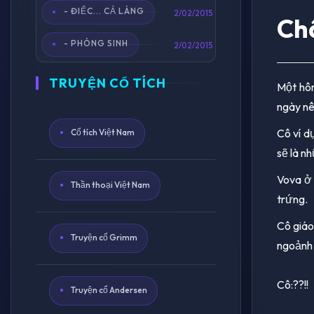
- ĐIẾC... CẢ LÀNG
2/02/2015
Châ
- PHÓNG SINH
2/02/2015
TRUYỆN CỔ TÍCH
Một hôm
ngày nê
Cô ví d
Cổ tích Việt Nam
sẽ là n
Vova ở 
Thần thoại Việt Nam
trứng.
Cô giáo
Truyện cổ Grimm
ngoảnh l
Cô:??!!
Truyện cổ Andersen