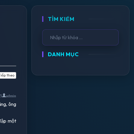
TÌM KIẾM
DANH MỤC
iếp theo
15
admin
ăng, ông
 đập một