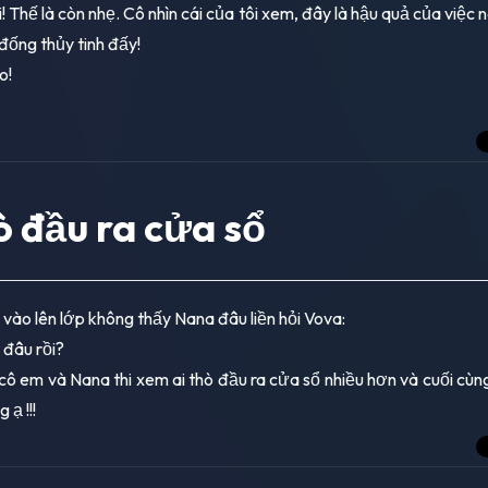
i! Thế là còn nhẹ. Cô nhìn cái của tôi xem, đây là hậu quả của việc
 đống thủy tinh đấy!
o!
 đầu ra cửa sổ
 vào lên lớp không thấy Nana đâu liền hỏi Vova:
 đâu rồi?
cô em và Nana thi xem ai thò đầu ra cửa sổ nhiều hơn và cuối cùn
 ạ !!!