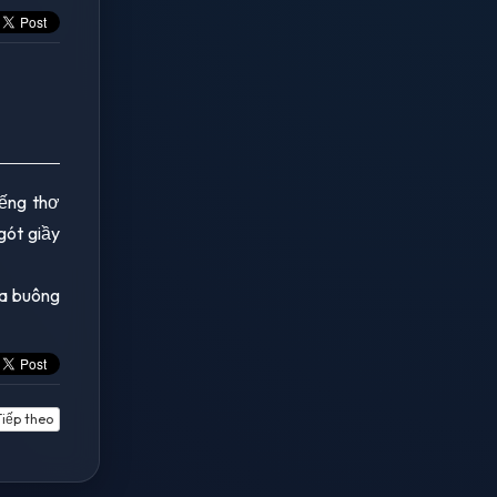
iếng thơ
gót giầy
ra buông
iếp theo