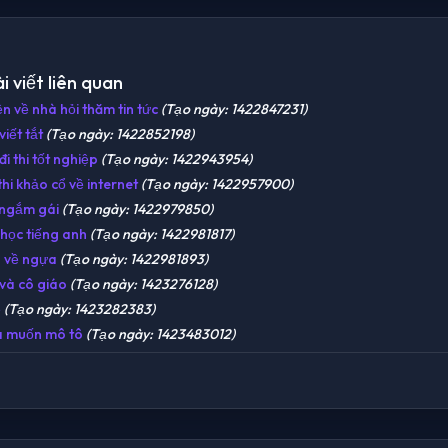
i viết liên quan
ện về nhà hỏi thăm tin tức
(Tạo ngày: 1422847231)
iết tắt
(Tạo ngày: 1422852198)
i thi tốt nghiệp
(Tạo ngày: 1422943954)
hi khảo cổ về internet
(Tạo ngày: 1422957900)
ngắm gái
(Tạo ngày: 1422979850)
học tiếng anh
(Tạo ngày: 1422981817)
 về ngựa
(Tạo ngày: 1422981893)
và cô giáo
(Tạo ngày: 1423276128)
ẽ
(Tạo ngày: 1423282383)
 muốn mô tô
(Tạo ngày: 1423483012)