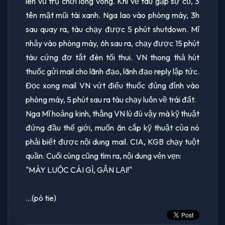
lên vũ trụ chơi lòng vòng. Khi về tàu gặp sự cố, 3
tên mặt mũi tái xanh. Nga lao vào phòng máy, 3h
sau quay ra, tàu chạy được 5 phút shutdown. Mĩ
nhảy vào phòng máy, 6h sau ra, chạy được 15 phút
tàu cứng đơ tắt đèn tối thui. VN thong thả hút
thuốc gửi mail cho lãnh đạo, lãnh đạo reply lập tức.
Đọc xong mail VN vứt điếu thuốc đủng đỉnh vào
phòng máy, 5 phút sau ra tàu chạy luôn về trái đất.
Nga Mĩ hoảng kinh, thằng VN lù đù vậy mà kỹ thuật
đứng đầu thế giới, muốn ăn cắp kỹ thuật của nó
phải biết được nội dung mail. CIA, KGB chạy tuột
quần. Cuối cùng cũng tìm ra, nội dung vẻn vẹn:
"MÀY LUỘC CÁI GÌ, GẮN LẠI!"
...(pó tie)