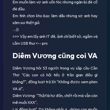
Em muốn làm vợ anh uốn tóc nhưng ngán bị đè cổ
đè đầu.
Em tính chọn kho bạc làm dâu nhưng sợ anh hay
săm soi thiệt giả
...:))
==> Vậy em lấy anh IT đê, ảnh chỉ biết sờ, ngắm và
cắm USB thui <-- pro
Diêm Vương cũng coi VA
Diêm Vương hỏi 53 người trong vụ sập cầu Cần
Thơ "Các con có hối tiếc ở trần gian điều gì
không?", đồng loạt trả lời "Không được xem phim
VA ạ!",
Diêm Vương: "Thật là hư đốn, chết rồi mà vẫn còn
mê muội XXX",
Lại đồng loạt" Dạ không phải ạ, chúng con muốn