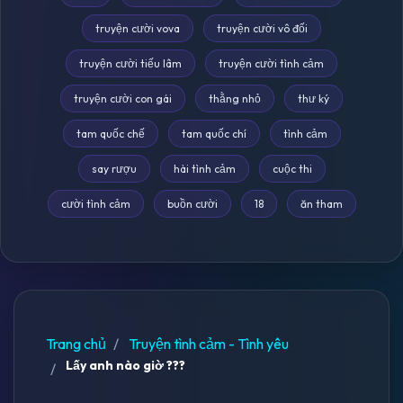
truyện cười vova
truyện cười vô đối
truyện cười tiếu lâm
truyện cười tình cảm
truyện cười con gái
thằng nhỏ
thư ký
tam quốc chế
tam quốc chí
tình cảm
say rượu
hài tình cảm
cuộc thi
cười tình cảm
buồn cười
18
ăn tham
Trang chủ
Truyện tình cảm - Tình yêu
Lấy anh nào giờ ???