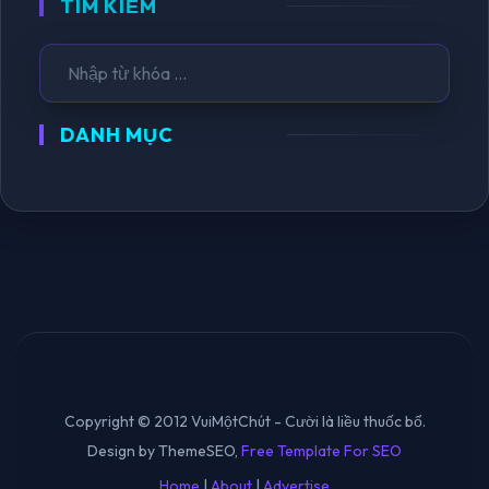
TÌM KIẾM
DANH MỤC
Copyright © 2012 VuiMộtChút - Cười là liều thuốc bổ.
Design by ThemeSEO,
Free Template For SEO
Home
|
About
|
Advertise