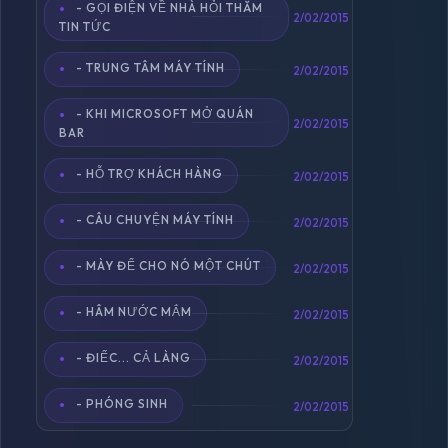
- GỌI ĐIỆN VỀ NHÀ HỎI THĂM
2/02/2015
TIN TỨC
- TRUNG TÂM MÁY TÍNH
2/02/2015
- KHI MICROSOFT MỞ QUÁN
2/02/2015
BAR
- HỖ TRỢ KHÁCH HÀNG
2/02/2015
- CÂU CHUYỆN MÁY TÍNH
2/02/2015
- MÀY ĐỂ CHO NÓ MỘT CHÚT
2/02/2015
- HÂM NƯỚC MẮM
2/02/2015
- ĐIẾC... CẢ LÀNG
2/02/2015
- PHÓNG SINH
2/02/2015