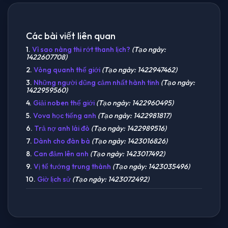
Các bài viết liên quan
1.
Vì sao nàng thi rớt thanh lịch?
(Tạo ngày:
1422607708)
2.
Vòng quanh thế giới
(Tạo ngày: 1422947462)
3.
Những người dũng cảm nhất hành tinh
(Tạo ngày:
1422959560)
4.
Giải noben thế giới
(Tạo ngày: 1422960495)
5.
Vova học tiếng anh
(Tạo ngày: 1422981817)
6.
Trả nợ anh lái đò
(Tạo ngày: 1422989516)
7.
Dành cho đàn bà
(Tạo ngày: 1423016826)
8.
Can đảm lên anh
(Tạo ngày: 1423017492)
9.
Vị tể tướng trung thành
(Tạo ngày: 1423035496)
10.
Giờ lịch sử
(Tạo ngày: 1423072492)