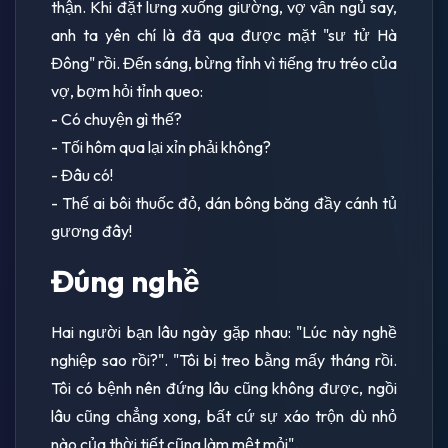
thận. Khi đặt lưng xuống giường, vợ vẫn ngủ say,
anh ta yên chí là đã qua được mặt "sư tử Hà
Đông" rồi. Đến sáng, bừng tỉnh vì tiếng tru tréo của
vợ, bợm hỏi tỉnh queo:
- Có chuyện gì thế?
- Tối hôm qua lại xỉn phải không?
- Đâu có!
- Thế ai bôi thuốc đỏ, dán bông băng đầy cánh tủ
gương đây!
Đúng nghề
Hai người bạn lâu ngày gặp nhau: "Lúc này nghề
nghiệp sao rồi?". "Tôi bị treo bằng mấy tháng rồi.
Tôi có bệnh nên đứng lâu cũng không được, ngồi
lâu cũng chẳng xong, bất cứ sự xáo trộn dù nhỏ
nào của thời tiết cũng làm mệt mỏi".