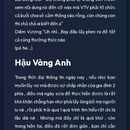
xem nội dung nó đến cỡ nào mà VTV phải tổ chức
cả buổi chia sẻ cảm thông sáo rỗng, còn chúng con
thì chả chả ai biết đến ạ"
Diêm Vương "Uh nhỉ...Bay đâu lấy phim ra để tất
cả cùng thưởng thức nào
(pó tie...)
Hậu Vàng Anh
Trong thời đại thông tin ngày nay , nếu như bạn
muốn lấy vợ mà được sự chấp nhận của gia đình 2
phía , điều mà ngày xưa để thực hiện được là rất
khó khăn chẳng hạn như phải lấy lòng bố mẹ người
iu nè , rồi phải trải qua 1 quà trình tìm hiểu rất chi là
lâu dài nè . Nhưng mà đấy chỉ là quá khứ , còn
trong hiện tại, điều đó rất đơn giản , bạn chỉ cần