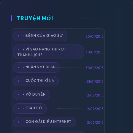
TRUYỆN MỚI
- BỆNH CỦA GIÁO SƯ
Toggle
30/01/2015
navigation
- VÌ SAO NÀNG THI RỚT
30/01/2015
THANH LỊCH?
- NHÂN VẬT BÍ ẨN
30/01/2015
- CUỘC THI KÌ LẠ
31/01/2015
- VÔ DUYÊN
2/02/2015
- GIÀU CÓ
2/02/2015
- CON GÁI KIỂU INTERNET
2/02/2015