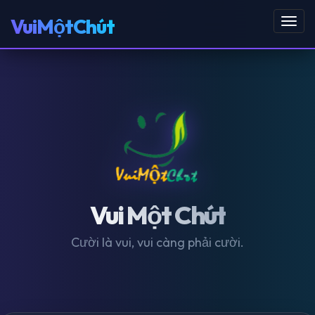
VuiMộtChút
Toggl
navig
Vui Một Chút
Cười là vui, vui càng phải cười.