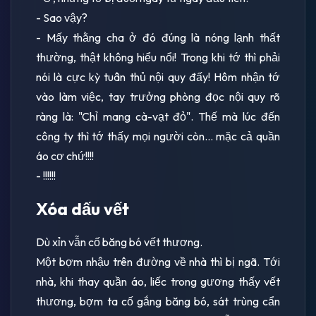
- Sao vậy?
- Mấy thằng cha ở đó đúng là nóng lạnh thất
thường, thật không hiểu nổi! Trong khi tớ thì phải
nói là cực kỳ tuân thủ nội quy đấy! Hôm nhận tớ
vào làm việc, tay trưởng phòng đọc nội quy rõ
ràng là: "Chỉ mang cà-vạt đỏ". Thế mà lúc đến
công ty thì tớ thấy mọi người còn... mặc cả quần
áo cơ chứ!!!!
- !!!!!!
Xóa dấu vết
Dù xỉn vẫn cố băng bó vết thương.
Một bợm nhậu trên đường về nhà thì bị ngã. Tới
nhà, khi thay quần áo, liếc trong gương thấy vết
thương, bợm ta cố gắng băng bó, sát trùng cẩn