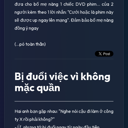
đưa cho bố mẹ nàng 1 chiếc DVD phim... của 2
người kèm theo 1 lời nhắn: "Cưới hoặc là phim này
sẽ được up ngay lên mạng". Đảm bảo bố mẹ nàng
đồng ý ngay
(...pó toàn thân)
Bị đuổi việc vì không
mặc quần
Hai anh bạn gặp nhau: "Nghe nói cậu đi làm ở công
ty X rồi phải không?"
- Ừ, nhưng tớ bị đuổi ngay từ ngày đầu tiên.