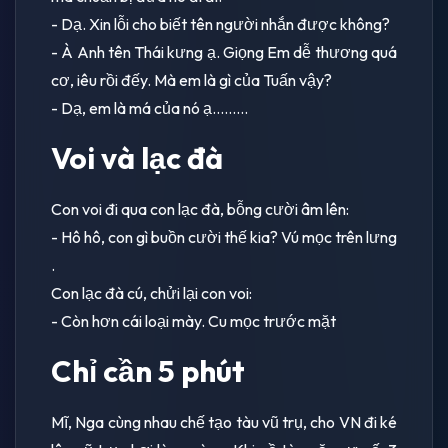
- Dạ. Xin lỗi cho biết tên người nhắn được không?
- À Anh tên Thái kưng ạ. Giọng Em dễ thương quá
cơ, iêu rồi đếy. Mà em là gì của Tuấn vậy?
- Dạ, em là má của nó ạ.........
Voi và lạc đà
Con voi đi qua con lạc đà, bỗng cười âm lên:
- Hô hô, con gì buồn cười thế kia? Vú mọc trên lưng
.
Con lạc đà cú, chửi lại con voi:
- Còn hơn cái loại mày. Cu mọc trước mặt
Chỉ cần 5 phút
Mĩ, Nga cùng nhau chế tạo tàu vũ trụ, cho VN đi ké