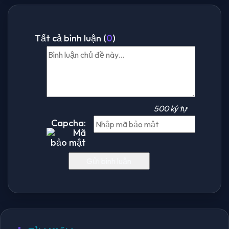
Tất cả bình luận (
0
)
500 ký tự
Capcha: