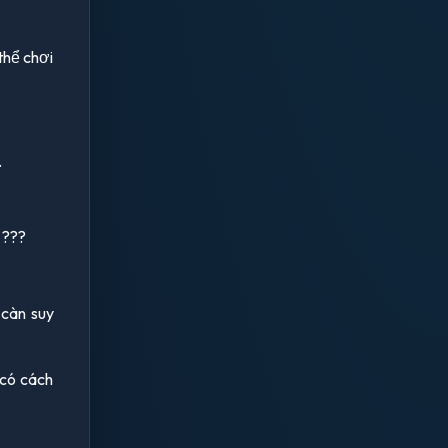
thể chơi
.
 ???
 càn suy
 có cách