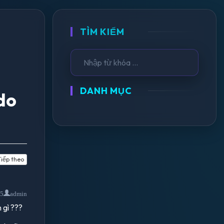
TÌM KIẾM
DANH MỤC
 do
iếp theo
15
admin
 gì ???