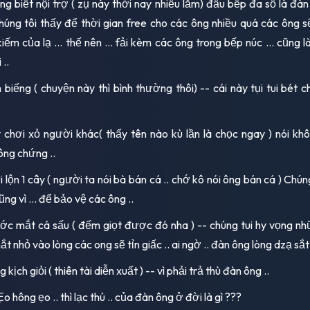
ng biết nội trợ ( zụ này thời nay nhiều lắm) đầu bếp đa số là đàn
chúng tôi thấy để thời gian free cho các ông nhiều quá các ông s
ếm của lạ ... thế nên ... fải kèm các ông trong bếp núc ... cũng là
 ..
 biếng ( chuyện này thì bình thường thôi) -- cái này tụi tui bét 
 chơi xỏ người khác( thấy tên nào kù lần là chọc ngay ) nói kh
ng chứng ..
 lộn 1 cây ( người ta nói bà bán cá .. chớ kô nói ông bán cá ) Chú
ng vì ... để bảo vệ các ông ..
c mắt cá sấu ( đếm giọt được đó nha ) -- chúng tui hy vọng nh
 nhỏ vào lòng các ong sẽ tỉn giấc .. ai ngờ .. đàn ông lòng dzạ sắt 
 kịch giỏi ( thiên tài diễn xuất ) -- vì phải trả thù đàn ông ..
o hông ẹo .. thì lạc thú .. của đàn ông ở đời là gì ???