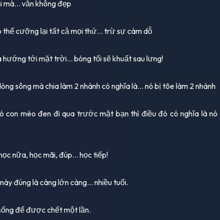
i mà... vẫn không đẹp
ó thể cưỡng lại tất cả mọi thứ... trừ sự cám dỗ
a hướng tới mặt trời... bóng tối sẽ khuất sau lưng!
dòng sông mà chia làm 2 nhánh có nghĩa là... nó bị tõe làm 2 nhánh
có con mèo đen đi qua trước mặt bạn thì điều đó có nghĩa là nó
học nữa, học mãi, đúp... học tiếp!
này đúng là càng lớn càng... nhiều tuổi.
 sống để được chết một lần.