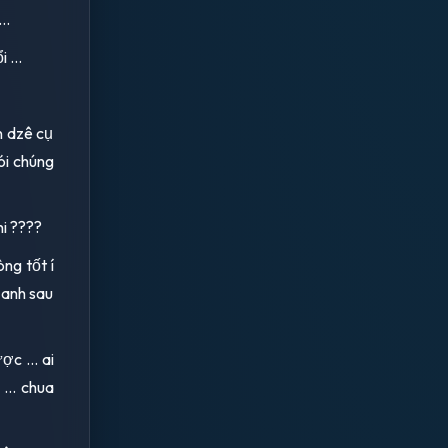
..
 ...
n dzê cụ
nói chúng
hi ????
òng tốt í
 anh sau
ợc ... ai
 ... chua