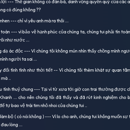
 lợi --- Thế gian không có đàn bà, danh vọng quyền quý của các 
ng có đúng không ??
nhen --- chỉ vì yêu anh mà ra thôi ...
 toán --- vì bảo vệ hạnh phúc của chúng ta, chúng tui phải tín toá
rôi như nước ...
g dạ ác độc --- Vì chúng tôi không mún nhìn thấy chồng mình ngườ
ình người ta sai ...
y đổi tính tình như thời tiết -- Vì chúng tôi thèm khát sự quan tâ
 mà ..
ếu tính thuỷ chung --- Tại vì từ xưa tới giờ con trai thường được c
Khanh ... cho nên chúng tôi đã thấy và đã rút kinh nghiệm cho 
 để tự bao vệ trái tim nhỏ nhoi của chúng tui ..
làm bộ ( có nói không ) --- Vì lo cho anh, chúng tui không muốn sự
đau lòng ...