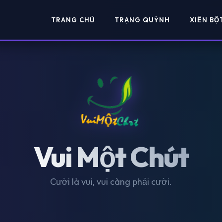
TRANG CHỦ
TRẠNG QUỲNH
XIỂN BỘ
Vui Một Chút
Cười là vui, vui càng phải cười.