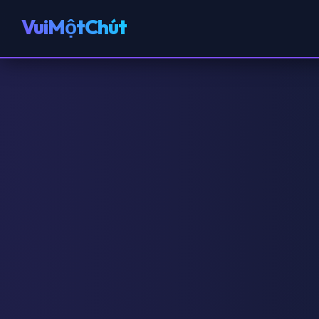
VuiMộtChút