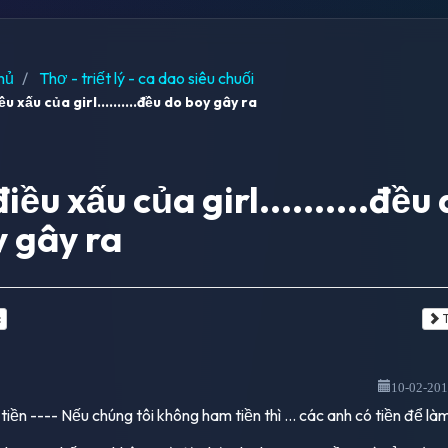
hủ
Thơ - triết lý - ca dao siêu chuối
ều xấu của girl..........đều do boy gây ra
điều xấu của girl..........đều
 gây ra
c
T
10-02-20
tiền ---- Nếu chúng tôi không ham tiền thì ... các anh có tiền để làm