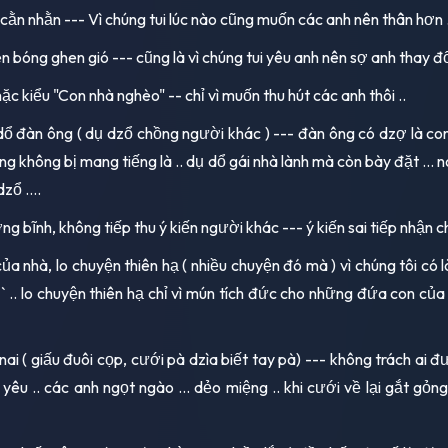
 cằn nhằn --- Vì chúng tui lúc nào cũng muốn các anh nên thân hơn .
 bóng ghen gió --- cũng là vì chúng tui yêu anh nên sợ anh thay đổi
ặc kiểu "Con nhà nghèo" -- chỉ vì muốn thu hút các anh thôi ..
dổ đàn ông ( dụ dzổ chồng người khác ) --- đàn ông có dzợ là co
ông không bị mang tiếng là .. dụ dổ gái nhà lành mà còn bày đặt ... 
zổ ....
g bĩnh, không tiếp thu ý kiến người khác --- ý kiến sai tiếp nhận c
ủa nhà, lo chuyện thiên hạ ( nhiều chuyện đó mà ) vì chúng tôi có l
`` .. lo chuyện thiên hạ chỉ vì mún tích đức cho những đứa con của
nai ( giấu đuôi cọp, cưới pà dzìa biết tay pà) --- không trách ai đư
 yêu .. các anh ngọt ngào ... dẻo miệng .. khi cưới về lại gắt gỏng