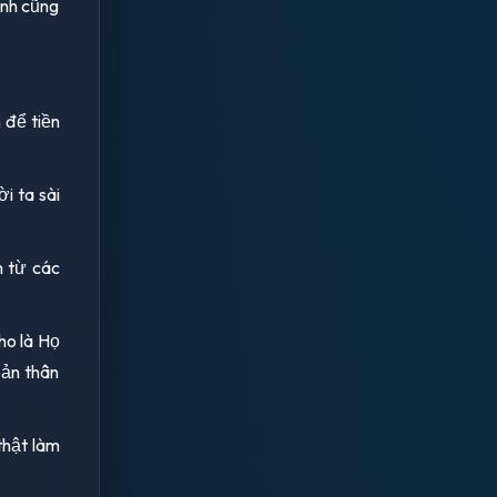
anh cũng
n để tiền
i ta sài
m từ các
ho là Họ
bản thân
 thật làm