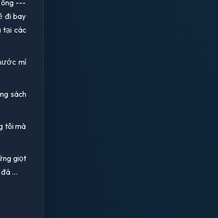
 ông ---
ẽ đi bay
 tại các
chước mí
ông sách
ng tôi mà
ững giọt
đá ...