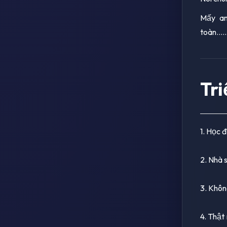
Mấy an
toàn......
Tri
1. Học đ
2. Nhà 
3. Khôn
4. Thật