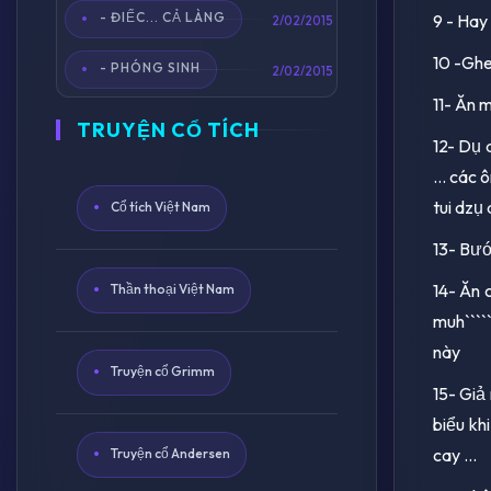
- ĐIẾC... CẢ LÀNG
9 - Hay
2/02/2015
10 -Ghen
- PHÓNG SINH
2/02/2015
11- Ăn m
TRUYỆN CỔ TÍCH
12- Dụ 
... các 
tui dzụ d
Cổ tích Việt Nam
13- Bướn
14- Ăn c
Thần thoại Việt Nam
muh````
này
Truyện cổ Grimm
15- Giả 
biểu khi
cay ...
Truyện cổ Andersen