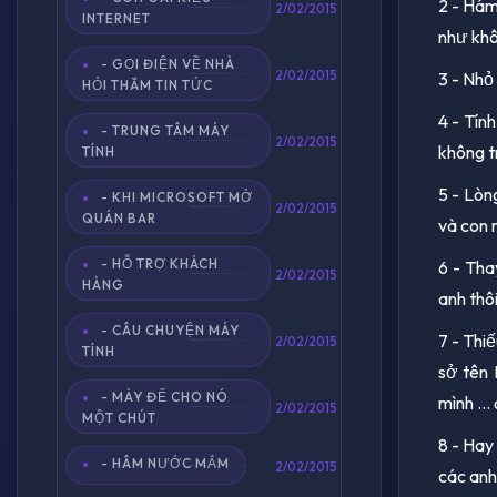
2 - Hám
2/02/2015
INTERNET
như khô
- GỌI ĐIỆN VỀ NHÀ
3 - Nhỏ 
2/02/2015
HỎI THĂM TIN TỨC
4 - Tính
- TRUNG TÂM MÁY
2/02/2015
không t
TÍNH
5 - Lòn
- KHI MICROSOFT MỞ
2/02/2015
QUÁN BAR
và con m
- HỖ TRỢ KHÁCH
6 - Tha
2/02/2015
HÀNG
anh thôi
- CÂU CHUYỆN MÁY
7 - Thi
2/02/2015
TÍNH
sở tên 
- MÀY ĐỂ CHO NÓ
mình ...
2/02/2015
MỘT CHÚT
8 - Hay 
- HÂM NƯỚC MẮM
2/02/2015
các anh 