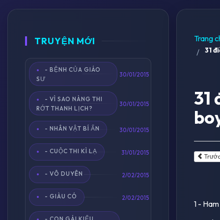
Trang c
TRUYỆN MỚI
31 đi
- BỆNH CỦA GIÁO
30/01/2015
SƯ
31 
- VÌ SAO NÀNG THI
30/01/2015
RỚT THANH LỊCH?
boy
- NHÂN VẬT BÍ ẨN
30/01/2015
- CUỘC THI KÌ LẠ
31/01/2015
Trướ
- VÔ DUYÊN
2/02/2015
- GIÀU CÓ
2/02/2015
1 - Ham 
- CON GÁI KIỂU