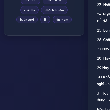
say rượu
hài tình cảm
23. Nhõ
cuộc thi
cười tình cảm
24. Ngự
buồn cười
18
ăn tham
BÊ đê ..
25. Làm 
26. Chãn
27.Hay V
28. Hay 
29.Hay c
30.Khôn
nghĩ ..
31 Hay 
dùng .. 
Nói chun