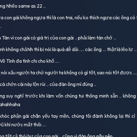
ng Nhẽo same as 22 ..
a con gái không ngựa thì là con trai, nếu ko thích ngựa các ông có 
.
Tàn vì con gái có giá trị của con gái .. phải làm tàn chớ ..
h không chảNh thì bị nói là quá dễ dải .... các ông ... thật là lẻo lự ..
ô Tình đa tình chi cho khổ ...
nói xấu người ta chứ người ta không có gì tốt, sao nói tốt được ...
à chớn cái này lộn rùi .. của đàn ông mí đúng ..
g suy nghĩ trước khi làm vốn chúng tui thông minh sẵn .. không
 hahahhaha
khóc phận gái chân yếu tay mền, chúng tôi đánh không lại thì cỉ
vũ khí nước mắt thôi ...
g tất cả thói hư của con gái .. cũng vì đàn ông gây nên ....