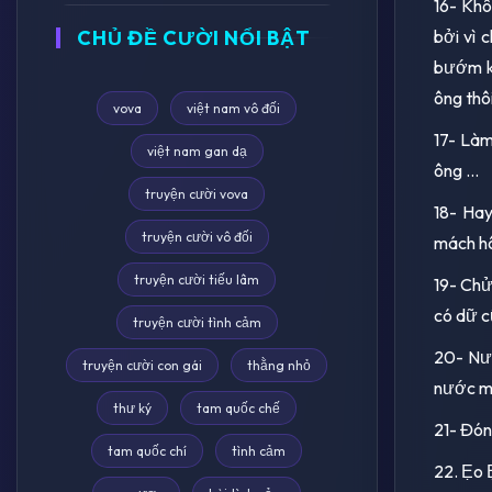
16- Khô
CHỦ ĐỀ CƯỜI NỔI BẬT
bởi vì 
bướm ki
ông thôi
vova
việt nam vô đối
17- Làm
việt nam gan dạ
ông ...
truyện cười vova
18- Hay
truyện cười vô đối
mách hô
truyện cười tiếu lâm
19- Chửi
có dữ cũ
truyện cười tình cảm
20- Nướ
truyện cười con gái
thằng nhỏ
nước mắt
thư ký
tam quốc chế
21- Đóng
tam quốc chí
tình cảm
22. Ẹo Ẹ