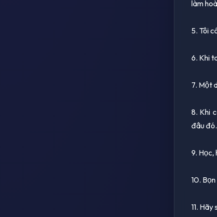
làm hoà
5. Tôi c
6. Khi t
7. Một 
8. Khi 
đâu đó.
9. Học, 
10. Bọn 
11. Hãy