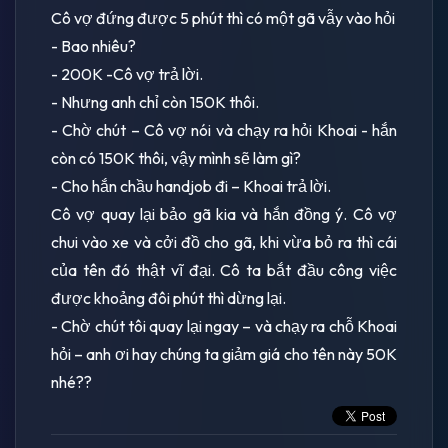
Cô vợ đứng được 5 phút thì có một gã vẫy vào hỏi
- Bao nhiêu?
- 200K -Cô vợ trả lời.
- Nhưng anh chỉ còn 150K thôi.
- Chờ chút – Cô vợ nói và chạy ra hỏi Khoai - hắn
còn có 150K thôi, vậy mình sẽ làm gì?
- Cho hắn chầu handjob đi – Khoai trả lời.
Cô vợ quay lại bảo gã kia và hắn đồng ý. Cô vợ
chui vào xe và cởi đồ cho gã, khi vừa bỏ ra thì cái
của tên đó thật vĩ đại. Cô ta bắt đầu công việc
được khoảng đôi phút thì dừng lại.
- Chờ chút tôi quay lại ngay – và chạy ra chỗ Khoai
hỏi – anh ơi hay chúng ta giảm giá cho tên này 50K
nhé??