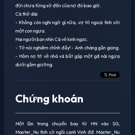
đời chưa từng sờ đến của nợ đó bao giờ.
Cà thở dài:
- Không còn nghi ngờ gì nữa, vợ tớ ngoại tình với
một con ngựa.
Hai người bạn nhìn Cà vẻ kinh ngạc.
- Tớ nói nghiêm chỉnh đấy! - Anh chàng gằn giọng.
- Hôm nọ tớ về nhà và bắt gặp một gã nài ngựa
dưới gầm giường.
Chứng khoán
Một lần trong chuyến bay từ HN vào SG,
Master_Nu tình cờ ngồi cạnh Vinh đđ. Master_Nu