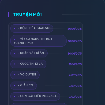
TRUYỆN MỚI
- BỆNH CỦA GIÁO SƯ
Toggle
30/01/2015
navigation
- VÌ SAO NÀNG THI RỚT
30/01/2015
THANH LỊCH?
- NHÂN VẬT BÍ ẨN
30/01/2015
- CUỘC THI KÌ LẠ
31/01/2015
- VÔ DUYÊN
2/02/2015
- GIÀU CÓ
2/02/2015
- CON GÁI KIỂU INTERNET
2/02/2015