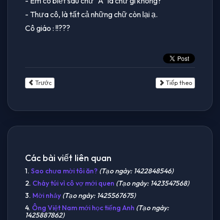
- Em có biết sau chữ “A” là chữ gì không?
- Thưa cô, là tất cả những chữ còn lại ạ.
Cô giáo : !!???
Trước
Tiếp theo
Các bài viết liên quan
1.
Sao chưa mời tôi ăn?
(Tạo ngày: 1422848546)
2.
Cháy túi vì cô vợ mới quen
(Tạo ngày: 1423547568)
3.
Mời nhảy
(Tạo ngày: 1425567675)
4.
Ông Việt Nam mới học tiếng Anh
(Tạo ngày:
1425887862)