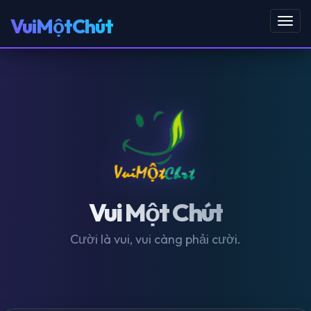
VuiMộtChút
Toggl
navig
Vui Một Chút
Cười là vui, vui càng phải cười.