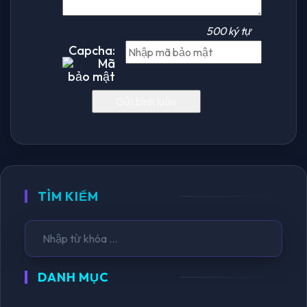
500 ký tự
Capcha:
TÌM KIẾM
DANH MỤC