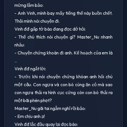
mừng lắm bảo:
- Anh Vinh, mình bay mấy tiếng thế này buồn chết.
Thôi mình nói chuyện đi.
Vinh đđ gấp tờ báo đang đọc dở hỏi:
- Thế chú thích nói chuyện gì? Master_Nu nhanh
nhảu:
- Chuyện chứng khoán đi anh. Kế hoạch của em là
..
Vinh đđ ngắt lời:
- Trước khi nói chuyện chứng khóan anh hỏi chú
một câu. Con ngựa và con bò cùng ăn cỏ mà sao
con ngựa thải ra hình cục cứng còn con bò thải ra
một bãi phèn phẹt?
Master_Nu gãi tai ngẫm nghĩ rồi bảo:
- Em chịu anh ạ!
Vinh đđ lắc đầu quay lại đọc báo: