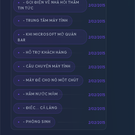
- GỌI ĐIỆN VỀ NHÀ HỎI THĂM
2/02/2015
TIN TỨC
- TRUNG TÂM MÁY TÍNH
2/02/2015
- KHI MICROSOFT MỞ QUÁN
2/02/2015
BAR
- HỖ TRỢ KHÁCH HÀNG
2/02/2015
- CÂU CHUYỆN MÁY TÍNH
2/02/2015
- MÀY ĐỂ CHO NÓ MỘT CHÚT
2/02/2015
- HÂM NƯỚC MẮM
2/02/2015
- ĐIẾC... CẢ LÀNG
2/02/2015
- PHÓNG SINH
2/02/2015