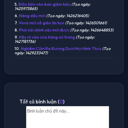
5.
Điều kiện vào ban giám hiệu
(Tạo ngày:
1425973865)
6.
Nàng dâu mới
(Tạo ngày: 1426216405)
7.
Vova mời cô giáo ăn kẹo
(Tạo ngày: 1426501661)
8.
Phải nói chính xác mới được
(Tạo ngày: 1426648853)
9.
Hãy rẽ vào cửa hàng nữ trang
(Tạo ngày:
1427181736)
10.
Nghiêm Cấm Ra Đường Dưới Mọi Hình Thức
(Tạo
ngày: 1429233477)
Tất cả bình luận (
0
)