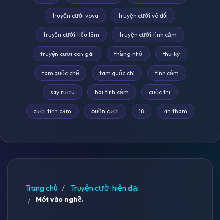
truyện cười vova
truyện cười vô đối
truyện cười tiếu lâm
truyện cười tình cảm
truyện cười con gái
thằng nhỏ
thư ký
tam quốc chế
tam quốc chí
tình cảm
say rượu
hài tình cảm
cuộc thi
cười tình cảm
buồn cười
18
ăn tham
Trang chủ
Truyện cười hiện đại
Mới vào nghề.