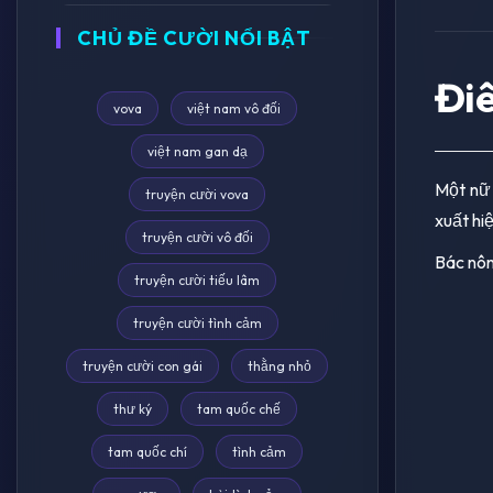
CHỦ ĐỀ CƯỜI NỔI BẬT
Điê
vova
việt nam vô đối
việt nam gan dạ
Một nữ 
truyện cười vova
xuất hi
truyện cười vô đối
Bác nông
truyện cười tiếu lâm
truyện cười tình cảm
truyện cười con gái
thằng nhỏ
thư ký
tam quốc chế
tam quốc chí
tình cảm