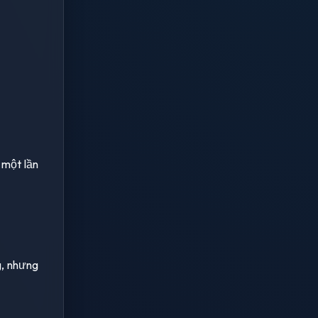
 một lần
g, nhưng