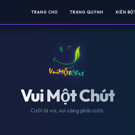
TRANG CHỦ
TRẠNG QUỲNH
XIỂN BỘ
Vui Một Chút
Cười là vui, vui càng phải cười.