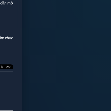
i cần mở
kim chọc