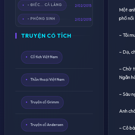
- ĐIẾC... CẢ LÀNG
2/02/2015
Một anh
phố nổi
- PHÓNG SINH
2/02/2015
– Tôi m
TRUYỆN CỔ TÍCH
– Dạ, ch
Cổ tích Việt Nam
– Chờ t
Ngân hà
Thần thoại Việt Nam
– Sáu n
Truyện cổ Grimm
Anh chà
Truyện cổ Andersen
– Cô bán