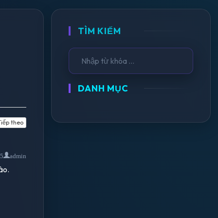
TÌM KIẾM
DANH MỤC
iếp theo
15
admin
ào.