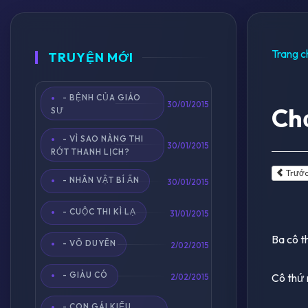
Trang c
TRUYỆN MỚI
- BỆNH CỦA GIÁO
30/01/2015
Chơ
SƯ
- VÌ SAO NÀNG THI
30/01/2015
RỚT THANH LỊCH?
Trướ
- NHÂN VẬT BÍ ẨN
30/01/2015
- CUỘC THI KÌ LẠ
31/01/2015
Ba cô t
- VÔ DUYÊN
2/02/2015
- GIÀU CÓ
Cô thứ 
2/02/2015
- CON GÁI KIỂU