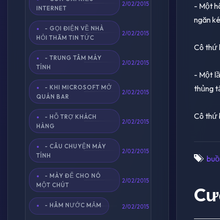
2/02/2015
- Một h
INTERNET
ngăn ké
- GỌI ĐIỆN VỀ NHÀ
2/02/2015
HỎI THĂM TIN TỨC
Cô thứ 
- TRUNG TÂM MÁY
2/02/2015
TÍNH
- Một l
thủng t
- KHI MICROSOFT MỞ
2/02/2015
QUÁN BAR
Cô thứ 
- HỖ TRỢ KHÁCH
2/02/2015
HÀNG
- CÂU CHUYỆN MÁY
2/02/2015
TÍNH
buồ
- MÀY ĐỂ CHO NÓ
2/02/2015
MỘT CHÚT
Cư
- HÂM NƯỚC MẮM
2/02/2015