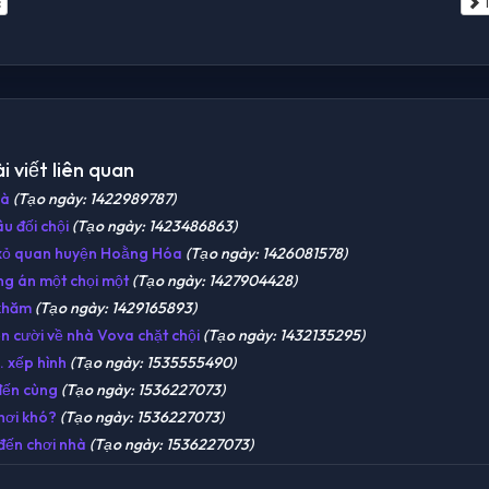
c
T
i viết liên quan
gà
(Tạo ngày: 1422989787)
u đối chội
(Tạo ngày: 1423486863)
xỏ quan huyện Hoằng Hóa
(Tạo ngày: 1426081578)
g án một chọi một
(Tạo ngày: 1427904428)
khăm
(Tạo ngày: 1429165893)
n cười về nhà Vova chặt chội
(Tạo ngày: 1432135295)
. xếp hình
(Tạo ngày: 1535555490)
đến cùng
(Tạo ngày: 1536227073)
hơi khó?
(Tạo ngày: 1536227073)
đến chơi nhà
(Tạo ngày: 1536227073)