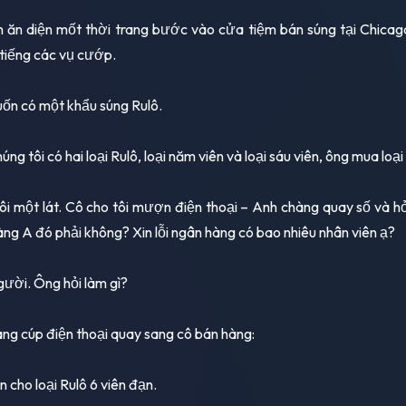
 ăn diện mốt thời trang bước vào cửa tiệm bán súng tại Chicag
 tiếng các vụ cướp.
uốn có một khẩu súng Rulô.
úng tôi có hai loại Rulô, loại năm viên và loại sáu viên, ông mua loạ
ôi một lát. Cô cho tôi mượn điện thoại – Anh chàng quay số và hỏi
ng A đó phải không? Xin lỗi ngân hàng có bao nhiêu nhân viên ạ?
gười. Ông hỏi làm gì?
ng cúp điện thoại quay sang cô bán hàng:
 cho loại Rulô 6 viên đạn.