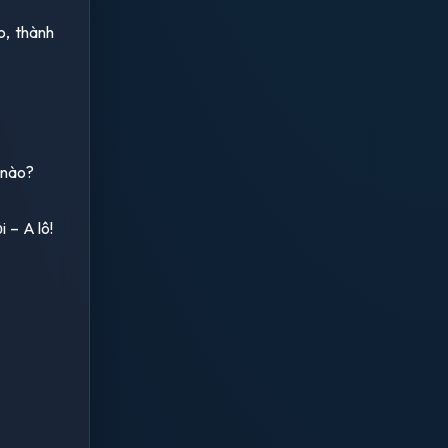
o, thành
i nào?
 – A lô!