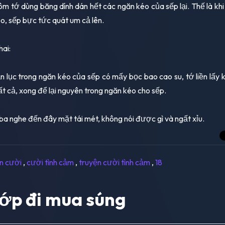
ôm tớ dùng băng dính dán hết các ngăn kéo của sếp lại. Thế là kh
o, sếp bực tức quát um cả lên.
hai:
ần lục trong ngăn kéo của sếp có mấy bọc bao cao su, tớ liền lấy 
ất cả, xong để lại nguyên trong ngăn kéo cho sếp.
ba nghe đến đây mặt tái mét, không nói được gì và ngất xỉu.
n cười
,
cười tình cảm
,
truyện cười tình cảm
,
18
ớp đi mua súng