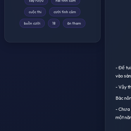
say rượu
hài tình cảm
cuộc thi
cười tình cảm
buồn cười
18
ăn tham
- Để tu
vào sán
- Vậy th
Bác nôn
- Chưa 
một năm