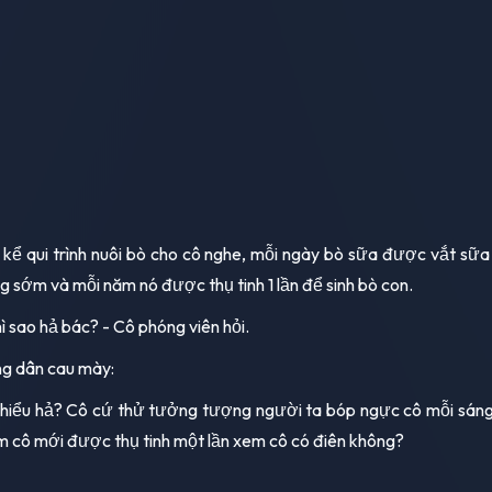
i kể qui trình nuôi bò cho cô nghe, mỗi ngày bò sữa được vắt sữa
g sớm và mỗi năm nó được thụ tinh 1 lần để sinh bò con.
ì sao hả bác? - Cô phóng viên hỏi.
g dân cau mày:
hiểu hả? Cô cứ thử tưởng tượng người ta bóp ngực cô mỗi sán
 cô mới được thụ tinh một lần xem cô có điên không?