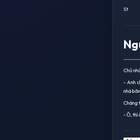
St
Ng
Chủ nhà
- Anh c
nhà băng
Chàng t
- Ồ, th