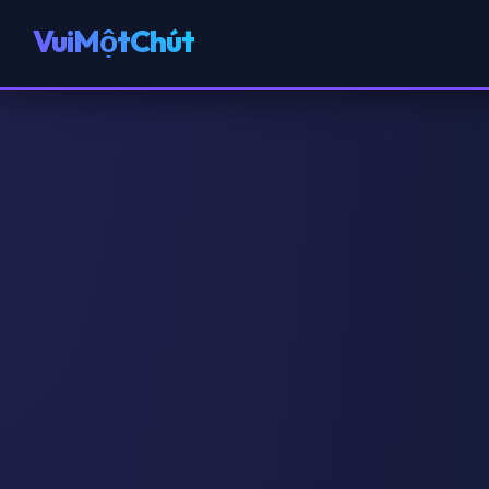
VuiMộtChút