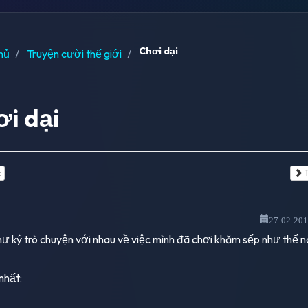
Chơi dại
hủ
Truyện cười thế giới
i dại
c
T
27-02-20
hư ký trò chuyện với nhau về việc mình đã chơi khăm sếp như thế n
nhất: