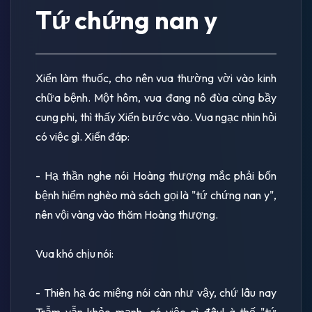
Tứ chứng nan y
Xiển làm thuốc, cho nên vua thường vời vào kinh
chữa bệnh. Một hôm, vua đang nô đùa cùng bầy
cung phi, thì thấy Xiển bước vào. Vua ngạc nhin hỏi
có việc gì. Xiển đáp:
- Hạ thần nghe nói Hoàng thượng mắc phải bốn
bệnh hiểm nghèo mà sách gọi là "tứ chứng nan y",
nên vội vàng vào thăm Hoàng thượng.
Vua khó chịu nói:
- Thiên hạ ác miệng nói càn như vậy, chứ lâu nay
Trẫm vẫn khẻo mạnh, có việc gì đâu! à thế "tứ