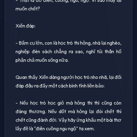
muốn chết?
Xiển đáp:
- Bẩm cụ lớn, con là học trò thi hỏng, nhà lại nghèo,
nghiệp đèn sách chẳng ra sao, nghĩ tủi thân hổ
phận chả muốn sống nữa.
Quan thấy Xiển dáng người học trò nho nhã, lại đối
đáp đâu ra đấy một cách bình tĩnh liền bảo:
- Nếu học trò học giỏ mà hỏng thi thì cũng còn
đáng thương. Nếu dốt mà hỏng lại đòi chết thì
chết cũng đánh đời. Vậy hãy ứng khẩu một bài thơ
lấy đề là "điên cuồng ngu ngộ" ta xem.