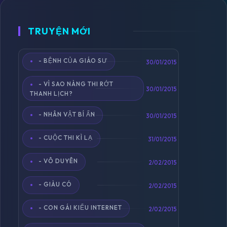
TRUYỆN MỚI
- BỆNH CỦA GIÁO SƯ
Toggle
30/01/2015
navigation
- VÌ SAO NÀNG THI RỚT
30/01/2015
THANH LỊCH?
- NHÂN VẬT BÍ ẨN
30/01/2015
- CUỘC THI KÌ LẠ
31/01/2015
- VÔ DUYÊN
2/02/2015
- GIÀU CÓ
2/02/2015
- CON GÁI KIỂU INTERNET
2/02/2015