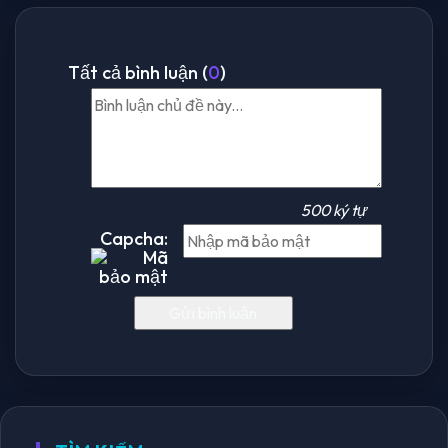
Tất cả bình luận (
0
)
500 ký tự
Capcha: