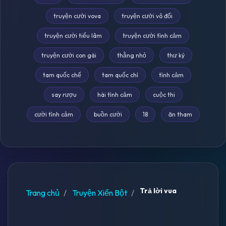
truyện cười vova
truyện cười vô đối
truyện cười tiếu lâm
truyện cười tình cảm
truyện cười con gái
thằng nhỏ
thư ký
tam quốc chế
tam quốc chí
tình cảm
say rượu
hài tình cảm
cuộc thi
cười tình cảm
buồn cười
18
ăn tham
Trả lời vua
Trang chủ
Truyện Xiển Bột