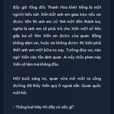
Bấy giờ tổng đốc Thanh Hóa khét tiếng là một
người hiếu sát. Xiển bắt anh em giao kèo: nếu xin
được tiền thì anh em cứ tính một đền thành ba,
nghĩa là anh em sẽ phải trả cho Xiển một số tiền
gấp ba số tiền Xiển xin được của quan. Bằng
không dám xin, hoặc xin không được thì Xiển phải
thết anh em một bữa no say. Tưởng đùa vui, nào
ngờ Xiển vào tận dinh quan. Ai nấy chắc phen này
Xiển sẽ làm ma không đầu.
Một buổi sáng nọ, quan vừa mở mắt ra công
đường đã thấy Xiển quỳ ở ngoài sân. Quan quắc
mắt hỏi:
- Thằng kia! Mày tới đây có việc gì?