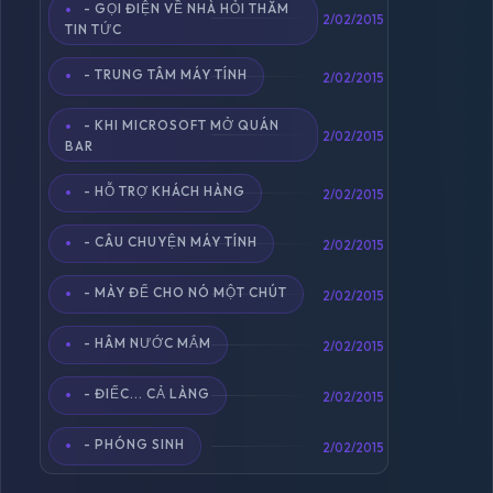
- GỌI ĐIỆN VỀ NHÀ HỎI THĂM
2/02/2015
TIN TỨC
- TRUNG TÂM MÁY TÍNH
2/02/2015
- KHI MICROSOFT MỞ QUÁN
2/02/2015
BAR
- HỖ TRỢ KHÁCH HÀNG
2/02/2015
- CÂU CHUYỆN MÁY TÍNH
2/02/2015
- MÀY ĐỂ CHO NÓ MỘT CHÚT
2/02/2015
- HÂM NƯỚC MẮM
2/02/2015
- ĐIẾC... CẢ LÀNG
2/02/2015
- PHÓNG SINH
2/02/2015