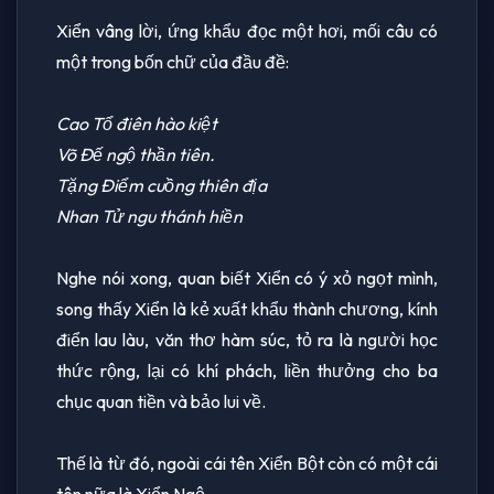
Xiển vâng lời, ứng khẩu đọc một hơi, mối câu có
một trong bốn chữ của đầu đề:
Cao Tổ điên hào kiệt
Võ Ðế ngộ thần tiên.
Tặng Ðiểm cuồng thiên địa
Nhan Tử ngu thánh hiền
Nghe nói xong, quan biết Xiển có ý xỏ ngọt mình,
song thấy Xiển là kẻ xuất khẩu thành chương, kính
điển lau làu, văn thơ hàm súc, tỏ ra là người học
thức rộng, lại có khí phách, liền thưởng cho ba
chục quan tiền và bảo lui về.
Thế là từ đó, ngoài cái tên Xiển Bột còn có một cái
tên nữa là Xiển Ngộ.