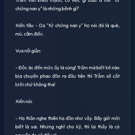
chứng nan y" là nhứng bệnh gì?
Xiển tâu: - Dạ "tứ chứng nan y" họ nói đó là què,
mù, câm điếc.
Vua nổi giận:
- Ðộc ác đến mức ấy là cùng! Trấm mà biết kẻ nào
bịa chuyện phao đồn ra đầu tiên thì Trẫm sẽ cắt
lưỡi chứ không tha!
Xiển nói:
- Hạ thần nghe thiên hạ đồn như vậy. Bây giờ mới
biết là sai. Nhưng nghĩ cho kỹ, thì lại thấy là có
nguyên do cả đấy ạ!