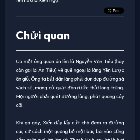
Chửi quan
Có một ông quan án lên là Nguyễn Văn Tiêu (hay
còn gọi là Án Tiêu) về quê ngoại là làng Yên Lược
ăn giỗ. Ông ta bắt dân làng phải dọn dẹp đường sá
sạch sẽ, mang cờ quạt đón rước thật long trọng.
Mọi người phải quét đường làng, phát quang cây
cối.
Khi gà gáy, Xiển dậy lấy cứt chó đem ra đường
cái, cứ cách một quãng bỏ một bãi, bãi nào cũng
cắm một quả ớt lớn (ở Thanh Hoá gọi ớt là hạt