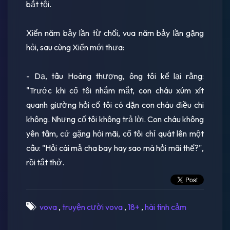
bắt tội.
Xiển năm bảy lần từ chối, vua năm bảy lần gặng
hỏi, sau cùng Xiển mới thưa:
- Dạ, tâu Hoàng thượng, ông tôi kể lại rằng:
"Trước khi cố tôi nhắm mắt, con cháu xúm xít
quanh giường hỏi cố tôi có dặn con cháu điều chi
không. Nhưng cố tôi không trả lời. Con cháu không
yên tâm, cứ gặng hỏi mãi, cố tôi chỉ quát lên một
câu: "Hỏi cái mả cha bay hay sao mà hỏi mãi thế?",
rồi tắt thở.
vova
,
truyện cười vova
,
18+
,
hài tình cảm