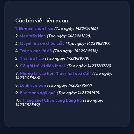
Các bài viết liên quan
1.
Đơn xin chôn trâu
(Tạo ngày: 1422961166)
2.
Mẹo trẩy kinh
(Tạo ngày: 1422961228)
3.
Quỳnh trả ơn chúa Liễu
(Tạo ngày: 1422988797)
4.
Trả nợ anh lái đò
(Tạo ngày: 1422989516)
5.
Nhặt bã trầu
(Tạo ngày: 1422989719)
6.
Cô gái trả lời điện thoại
(Tạo ngày: 1423120728)
7.
Những lời cầu hôn "hay nhất quả đất"
(Tạo ngày:
1423205866)
8.
Lệnh vua ban
(Tạo ngày: 1423279597)
9.
Bức tranh ngũ quả
(Tạo ngày: 1423281618)
10.
Trạng chết Chúa cũng băng hà
(Tạo ngày:
1423282569)