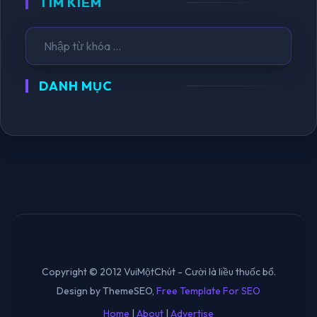
TÌM KIẾM
DANH MỤC
Copyright © 2012 VuiMộtChút - Cười là liều thuốc bổ.
Design by ThemeSEO,
Free Template For SEO
Home
|
About
|
Advertise