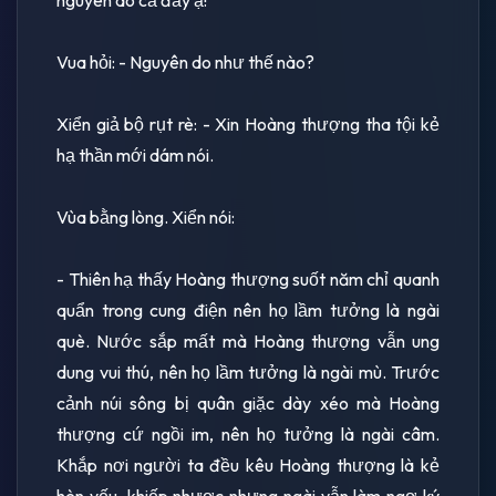
Vua hỏi: - Nguyên do như thế nào?
Xiển giả bộ rụt rè: - Xin Hoàng thượng tha tội kẻ
hạ thần mới dám nói.
Vùa bằng lòng. Xiển nói:
- Thiên hạ thấy Hoàng thượng suốt năm chỉ quanh
quẩn trong cung điện nên họ lầm tưởng là ngài
què. Nước sắp mất mà Hoàng thượng vẫn ung
dung vui thú, nên họ lầm tưởng là ngài mù. Trước
cảnh núi sông bị quân giặc dày xéo mà Hoàng
thượng cứ ngồi im, nên họ tưởng là ngài câm.
Khắp nơi người ta đều kêu Hoàng thượng là kẻ
hèn yếu, khiếp nhược nhưng ngài vẫn làm ngơ ký