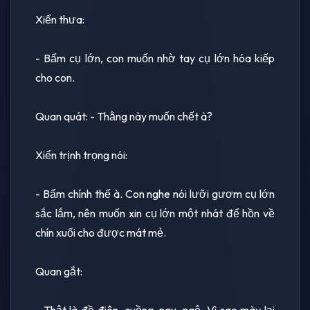
Xiển thưa:
- Bẩm cụ lớn, con muốn nhờ tay cụ lớn hóa kiếp
cho con.
Quan quát: - Thằng này muốn chết à?
Xiển trịnh trọng nói:
- Bẩm chính thế à. Con nghe nói lưỡi gươm cụ lớn
sắc lắm, nên muốn xin cụ lớn một nhát để hồn về
chín xuối cho được mát mẻ.
Quan gắt:
- Thật là đồ điên, cuồng, ngu, ngộ. Vì sao mày lại