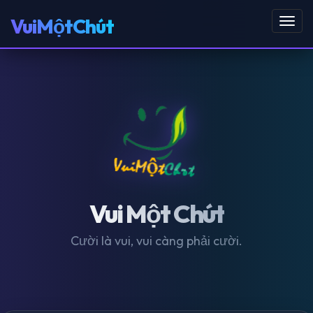
VuiMộtChút
Toggl
navig
Vui Một Chút
Cười là vui, vui càng phải cười.