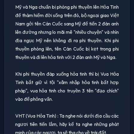
Mỹ và Nga chuẩn bị phóng phi thuyền lên Hỏa Tinh
để thám hiểm đời sống trên đó, bộ ngoại giao Việt
Nam gởi tên Cán Cuốc sang Mỹ để tiển 2 đàn anh
lên đường nhưng lo mãi mê "nhiều chuyện" và nhìn
địa ngục Mỹ nên không đi ra phi thuyền. Khi phi
thuyền phóng lên, tên Cán Cuốc bị kẹt trong phi
thuyền và đi lên hỏa tinh với 2 đàn anh Mỹ và Nga.
Khi phi thuyền đáp xuống hỏa tinh thì bị Vua Hỏa
Tinh bắt giữ vì tội "xâm nhập hỏa tinh bất hợp
pháp", vua hỏa tinh cho truyền 3 tên "đạo chích"
vào để phỏng vấn.
VHT (Vua Hỏa Tinh) : Ta nghe nói dưới địa cầu các
ngươi tiên tiến lắm, hãy kể ta nghe những phát
minh của các ngươi, ta sẽ tha cho về trái đất.