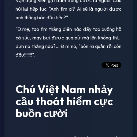
Vận động viên gạt đám đông bước ra ngoài. Câu
hỏi lại tiếp tục: "Anh tìm ai? Ai sẽ là người được
anh thông báo đầu tiên?"
"Đ.mẹ, tao tìm thằng điên nào đẩy tao xuống hồ
cá sấu, may bơi được qua bờ mà lên không thì...
đ.m nó thằng nào?... Đ.m nó, "Són ra quần rồi còn
đâu!!!!!!!!!".
Chú Việt Nam nhảy
cầu thoát hiểm cực
buồn cười