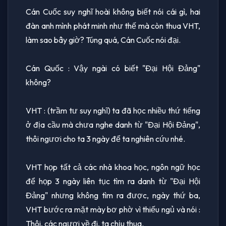
Cán Cuốc suy nghĩ hoài không biết nói cái gì, hai
đàn anh mình phát minh như thế mà còn thua VHT,
làm sao bây giờ? Túng quá, Cán Cuốc nói đại.
Cán Quốc : Vậy ngài có biết "Đại Hội Đảng"
không?
VHT : (trầm tư suy nghĩ) ta đã học nhiều thứ tiếng
ở địa cầu mà chưa nghe danh từ "Đại Hội Đảng",
thôi ngươi cho ta 3 ngày để ta nghiên cứu nhé.
VHT họp tất cả các nhà khoa học, ngôn ngữ học
để họp 3 ngày liên tục tìm ra danh từ "Đại Hội
Đảng" nhưng không tìm ra được, ngày thứ ba,
VHT bước ra mặt mày bơ phờ vì thiếu ngủ và nói :
Thôi, các ngươi về đi, ta chịu thua.