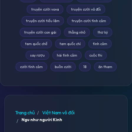
truyện cười vova
truyện cười vô đối
truyện cười tiếu lâm
truyện cười tình cảm
truyện cười con gái
thằng nhỏ
thư ký
tam quốc chế
tam quốc chí
tình cảm
say rượu
hài tình cảm
cuộc thi
cười tình cảm
buồn cười
18
ăn tham
Trang chủ
Việt Nam vô đối
Ngu như người Kinh