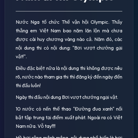
Nước Nga tổ chức Thế vận hội Olympic. Thấy
thằng em Việt Nam bao năm lăn lộn mà chưa
được cài huy chương vàng nào cả. Năm đó, các
nội dung thi có nội dung: "Bơi vượt chướng gại
vật!".
Điều đặc biệt nữa là nội dung thi không được nêu
rõ, nước nào tham gia thi thì đăng ký đến ngày đến
thi đấu luôn!
Ngày thi đấu nội dung Bơi vượt chướng ngại vật.
10 nước có nến thể thao "Đường đua xanh" nổi
bật tập trung tại điểm xuất phát. Ngoài ra có Việt
Nam nữa. Vỗ tay!!!!
Hồ bơi rộng mênh mông, nội dung phổ biến là bơi