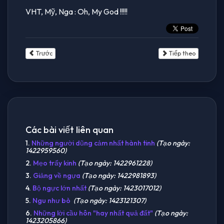
VHT, Mỹ, Nga : Oh, My God !!!!!
Trước
Tiếp theo
Các bài viết liên quan
1.
Những người dũng cảm nhất hành tinh
(Tạo ngày:
1422959560)
2.
Mẹo trẩy kinh
(Tạo ngày: 1422961228)
3.
Giảng về ngựa
(Tạo ngày: 1422981893)
4.
Bộ ngực lớn nhất
(Tạo ngày: 1423017012)
5.
Ngu như bò
(Tạo ngày: 1423121307)
6.
Những lời cầu hôn "hay nhất quả đất"
(Tạo ngày:
1423205866)