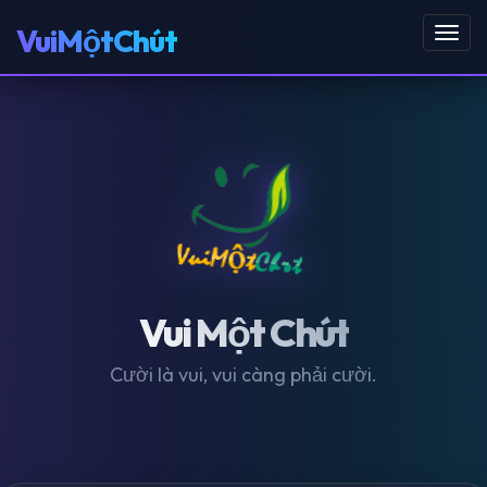
VuiMộtChút
Toggl
navig
Vui Một Chút
Cười là vui, vui càng phải cười.