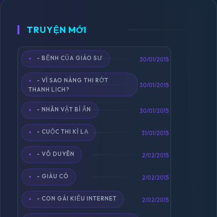
TRUYỆN MỚI
- BỆNH CỦA GIÁO SƯ
Toggle
30/01/2015
navigation
- VÌ SAO NÀNG THI RỚT
30/01/2015
THANH LỊCH?
- NHÂN VẬT BÍ ẨN
30/01/2015
- CUỘC THI KÌ LẠ
31/01/2015
- VÔ DUYÊN
2/02/2015
- GIÀU CÓ
2/02/2015
- CON GÁI KIỂU INTERNET
2/02/2015