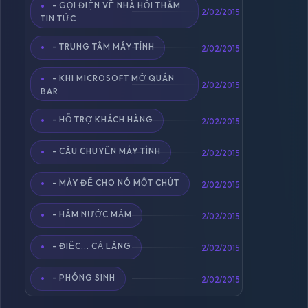
- GỌI ĐIỆN VỀ NHÀ HỎI THĂM
2/02/2015
TIN TỨC
- TRUNG TÂM MÁY TÍNH
2/02/2015
- KHI MICROSOFT MỞ QUÁN
2/02/2015
BAR
- HỖ TRỢ KHÁCH HÀNG
2/02/2015
- CÂU CHUYỆN MÁY TÍNH
2/02/2015
- MÀY ĐỂ CHO NÓ MỘT CHÚT
2/02/2015
- HÂM NƯỚC MẮM
2/02/2015
- ĐIẾC... CẢ LÀNG
2/02/2015
- PHÓNG SINH
2/02/2015