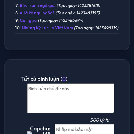
7.
Bức tranh ngũ quả
(Tạo ngày: 1423281618)
8.
Ai là kẻ ngu ngốc?
(Tạo ngày: 1423483155)
9.
Cá ngựa
(Tạo ngày: 1423486694)
10.
Những Kỷ Lục Lạ Việt Nam
(Tạo ngày: 1423498319)
Tất cả bình luận (
0
)
500 ký tự
Capcha: