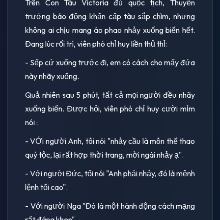
Trên Con Tàu Victoria đủ quốc tịch, Thuyền
trưởng báo động khẩn cấp tàu sắp chìm, nhưng
không ai chịu mang áo phao nhảy xuống biển hết.
Đang lúc rối trí, viên phó chỉ huy liền thủ thỉ:
- Sếp cứ xuống trước đi, em có cách cho mấy đứa
này nhãy xuống.
Quả nhiên sau 5 phút, tất cả mọi người đều nhãy
xuống biển. Được hỏi, viên phó chỉ huy cười mỉm
nói :
- VỚi người Anh, tôi nói "nhảy cầu là môn thể thao
quý tộc, lại rất hợp thời trang, mời ngài nhảy ạ".
- Với người Đức, tối nói "Anh phải nhảy, đó là mệnh
lệnh tối cao".
- Với người Nga "Đó là một hành động cách mạng
rất đáng khen".